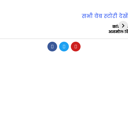
सभी वेब स्‍टोरी देखें
कांशीरा
अनमोल व