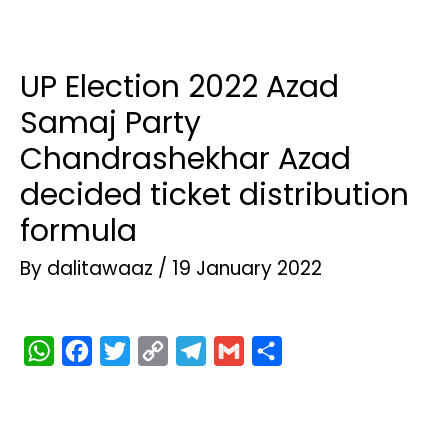
UP Election 2022 Azad
Samaj Party
Chandrashekhar Azad
decided ticket distribution
formula
By
dalitawaaz
/
19 January 2022
W
F
T
C
T
G
S
h
a
w
o
e
m
h
a
c
i
p
l
a
a
t
e
t
y
e
i
r