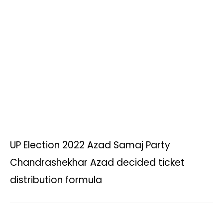
s
b
t
L
g
l
e
A
o
e
i
r
p
o
r
n
a
p
k
k
m
UP Election 2022 Azad Samaj Party
Chandrashekhar Azad decided ticket
distribution formula