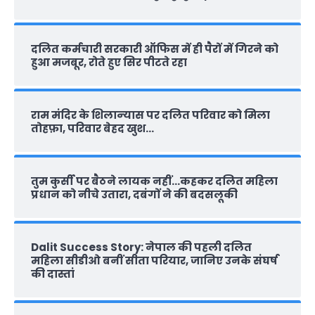
दलित कर्मचारी सरकारी ऑफ‍िस में ही पैरों में गिरने को
हुआ मजबूर, रोते हुए सिर पीटते रहा
राम मंदिर के शिलान्‍यास पर दलित परिवार को मिला
तोहफ़ा, परिवार बेहद खुश…
तुम कुर्सी पर बैठने लायक नहीं…कहकर दलित महिला
प्रधान को नीचे उतारा, दबंगों ने की बदसलूकी
Dalit Success Story: नेपाल की पहली दलित
महिला सीडीओ बनीं सीता परियार, जानिए उनके संघर्ष
की दास्‍तां