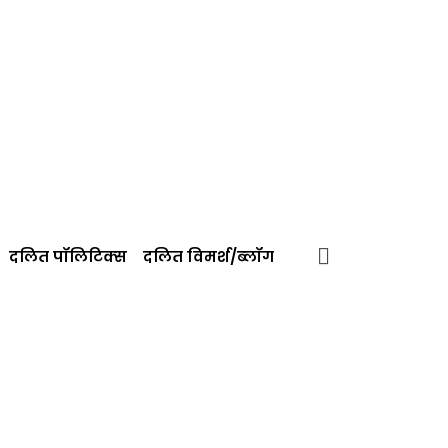
दलित पॉलिटिक्‍स
दलित विमर्श/ब्‍लॉग