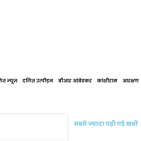
त न्‍यूज़
दलित उत्‍पीड़न
बीआर आंबेडकर
कांशीराम
आरक्षण
सबसे ज्‍़यादा पढ़ी गई खबरें