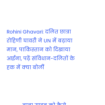
Rohini Ghavari: दलित छात्रा
रोहिणी घावरी ने UN में बढ़ाया
मान, पाकिस्‍तान को दिखाया
आईना, पढ़ें संविधान-दलितों के
हक में क्‍या बोलींं