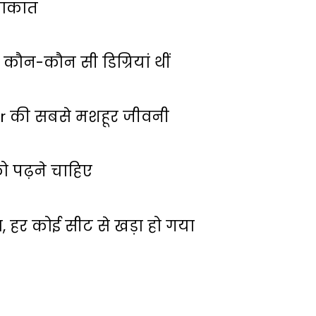
लाकात
कौन-कौन सी डिग्रियां थीं
ar की सबसे मशहूर जीवनी
 पढ़ने चाहिए
ा, हर कोई सीट से खड़ा हो गया