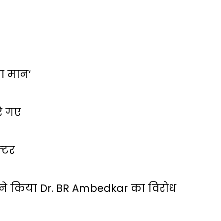
 का मान’
रे गए
्‍टर
ं ने किया Dr. BR Ambedkar का विरोध