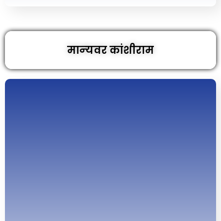
मान्‍यवर कांशीराम