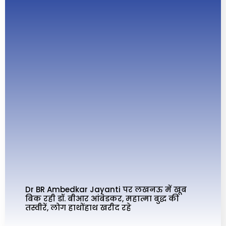
Dr BR Ambedkar Jayanti पर लखनऊ में खूब
बिक रही डॉ. बीआर आंबेडकर, महात्मा बुद्ध की
तस्वीरें, लोग हाथोंहाथ खरीद रहे