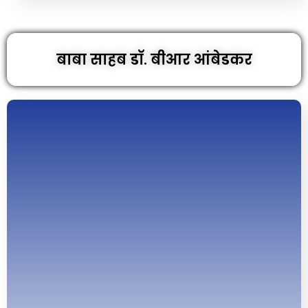
बाबा साहब डॉ. बीआर आंबेडकर