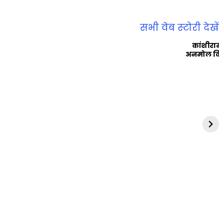
सभी वेब स्‍टोरी देखें
कांशीरा
अनमोल व