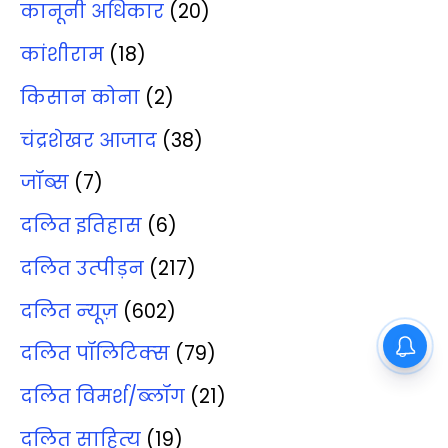
कानूनी अधिकार
(20)
कांशीराम
(18)
किसान कोना
(2)
चंद्रशेखर आजाद
(38)
जॉब्‍स
(7)
दलित इतिहास
(6)
दलित उत्‍पीड़न
(217)
दलित न्‍यूज़
(602)
दलित पॉलिटिक्‍स
(79)
दलित विमर्श/ब्‍लॉग
(21)
दलित साहित्‍य
(19)