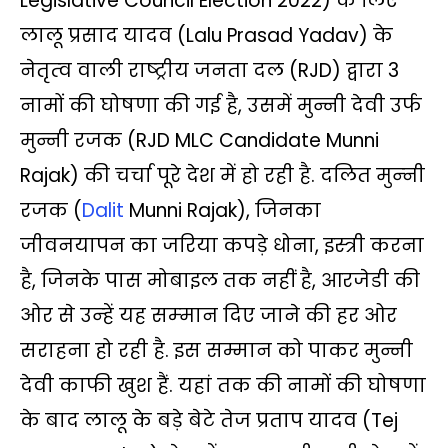
Legislative Council Election 2022) के लिए
A
o
e
i
r
लालू प्रसाद यादव (Lalu Prasad Yadav) के
p
o
r
n
a
नेतृत्‍व वाली राष्‍ट्रीय जनता दल (RJD) द्वारा 3
p
k
k
m
नामों की घोषणा की गई है, उसमें मुन्नी देवी उर्फ
मुन्नी रजक (RJD MLC Candidate Munni
Rajak) की चर्चा पूरे देश में हो रही है. दलित मुन्‍नी
रजक (
Dalit
Munni Rajak), जिनका
जीवनयापन का जरिया कपड़े धोना, इस्त्री करना
है, जिनके पास मोबाइल तक नहीं है, आरजेडी की
ओर से उन्‍हें यह सम्‍मान दिए जाने की हर ओर
सराहना हो रही है. इस सम्मान को पाकर मुन्नी
देवी काफी खुश हैं. यहां तक की नामों की घोषणा
के बाद लालू के बड़े बेटे तेज प्रताप यादव (Tej