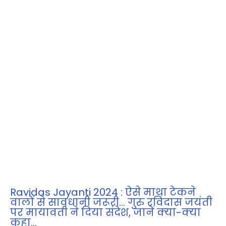
Ravidas Jayanti 2024 : ऐसे माथा टेकने
वालों से सावधानी जरूरी… गुरु रविदास जयंती
पर मायावती ने दिया संदेश, जानें क्‍या-क्‍या
कहा…