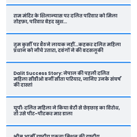
राम मंदिर के शिलान्‍यास पर दलित परिवार को मिला
तोहफ़ा, परिवार बेहद खुश…
तुम कुर्सी पर बैठने लायक नहीं…कहकर दलित महिला
प्रधान को नीचे उतारा, दबंगों ने की बदसलूकी
Dalit Success Story: नेपाल की पहली दलित
महिला सीडीओ बनीं सीता परियार, जानिए उनके संघर्ष
की दास्‍तां
यूपीः दलित महिला ने किया बेटी से छेड़छाड़ का विरोध,
तो उसे पीट-पीटकर मार डाला
भीम आर्मी राष्‍ट्रीय एकता मिशन की राष्‍ट्रीय