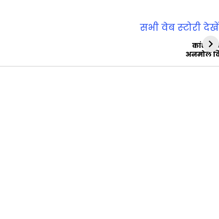
सभी वेब स्‍टोरी देखें
कांशीरा
अनमोल व