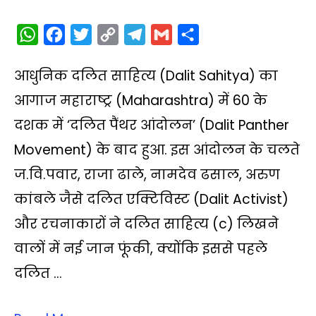
W
F
T
C
T
G
S
h
a
w
o
e
m
h
आधुनिक दलित साहित्य (Dalit Sahitya) का
a
c
i
p
l
a
a
t
e
t
y
e
i
r
आगाज महाराष्ट्र (Maharashtra) में 60 के
s
b
t
L
g
l
e
दशक में ‘दलित पैंथर आंदोलन’ (Dalit Panther
A
o
e
i
r
Movement) के बाद हुआ. इस आंदोलन के चलते
p
o
r
n
a
ज.वि.पवार, राजा ढाले, नामदेव ढसाल, अरुण
p
k
k
m
कांबले जैसे दलित एक्टिविस्ट (Dalit Activist)
और रचनाकारों ने दलित साहित्य (c) लिखने
वालों में नई जान फूंकी, क्योंकि इससे पहले
दलित …