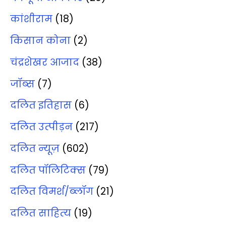
कांशीराम
(18)
किसान कोना
(2)
चंद्रशेखर आजाद
(38)
जॉब्‍स
(7)
दलित इतिहास
(6)
दलित उत्‍पीड़न
(217)
दलित न्‍यूज़
(602)
दलित पॉलिटिक्‍स
(79)
दलित विमर्श/ब्‍लॉग
(21)
दलित साहित्‍य
(19)