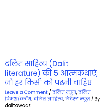
दलित साहित्य (Dalit
literature) की 5 आत्मकथाएं,
जो हर किसी को पढ़नी चाहिए
Leave a Comment
/
दलित न्‍यूज़
,
दलित
विमर्श/ब्‍लॉग
,
दलित साहित्‍य
,
लेटेस्‍ट न्‍यूज़
/ By
dalitawaaz