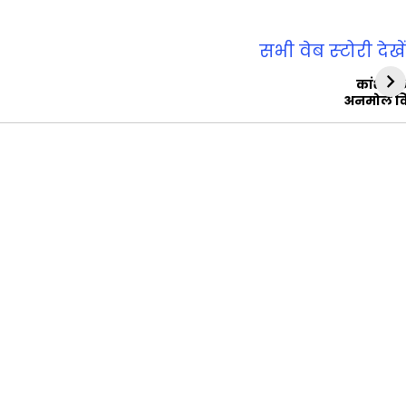
सभी वेब स्‍टोरी देखें
कांशीरा
अनमोल व