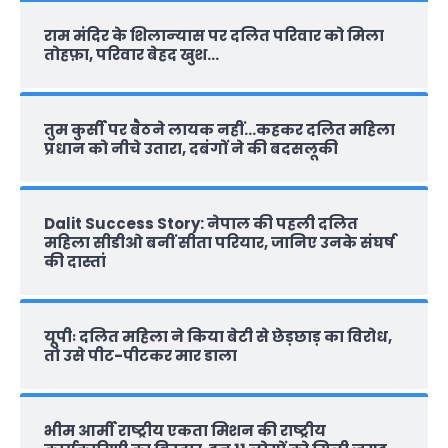
राम मंदिर के शिलान्‍यास पर दलित परिवार को मिला
तोहफ़ा, परिवार बेहद खुश…
तुम कुर्सी पर बैठने लायक नहीं…कहकर दलित महिला
प्रधान को नीचे उतारा, दबंगों ने की बदसलूकी
Dalit Success Story: नेपाल की पहली दलित
महिला सीडीओ बनीं सीता परियार, जानिए उनके संघर्ष
की दास्‍तां
यूपीः दलित महिला ने किया बेटी से छेड़छाड़ का विरोध,
तो उसे पीट-पीटकर मार डाला
भीम आर्मी राष्‍ट्रीय एकता मिशन की राष्‍ट्रीय