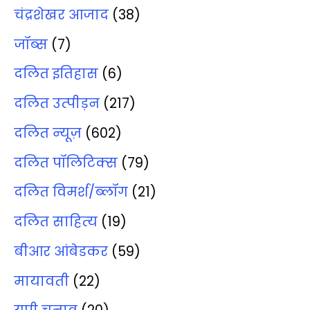
चंद्रशेखर आजाद
(38)
जॉब्‍स
(7)
दलित इतिहास
(6)
दलित उत्‍पीड़न
(217)
दलित न्‍यूज़
(602)
दलित पॉलिटिक्‍स
(79)
दलित विमर्श/ब्‍लॉग
(21)
दलित साहित्‍य
(19)
बीआर आंबेडकर
(59)
मायावती
(22)