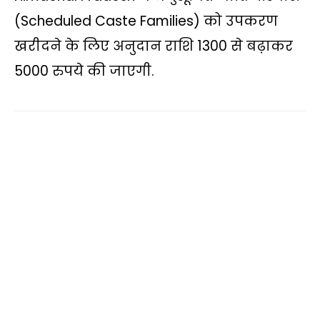
t
e
t
y
e
i
r
(Scheduled Caste Families) को उपकरण
s
b
t
L
g
l
e
खरीदने के लिए अनुदान राशि 1300 से बढ़ाकर
A
o
e
i
r
5000 रुपये की जाएगी.
p
o
r
n
a
p
k
k
m