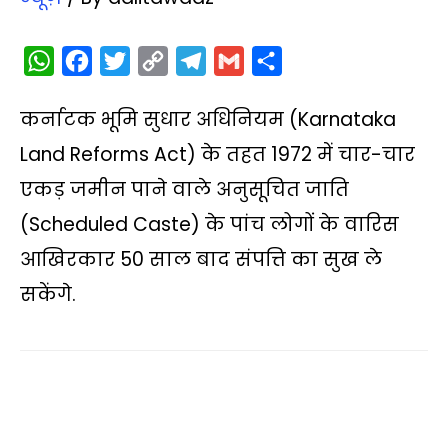
W
F
T
C
T
G
S
h
a
w
o
e
m
h
कर्नाटक भूमि सुधार अधिनियम (Karnataka
a
c
i
p
l
a
a
t
e
t
y
e
i
r
Land Reforms Act) के तहत 1972 में चार-चार
s
b
t
L
g
l
e
एकड़ जमीन पाने वाले अनुसूचित जाति
A
o
e
i
r
(Scheduled Caste) के पांच लोगों के वारिस
p
o
r
n
a
आखिरकार 50 साल बाद संपत्ति का सुख ले
p
k
k
m
सकेंगे.