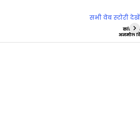
सभी वेब स्‍टोरी देखें
कांशीरा
अनमोल व