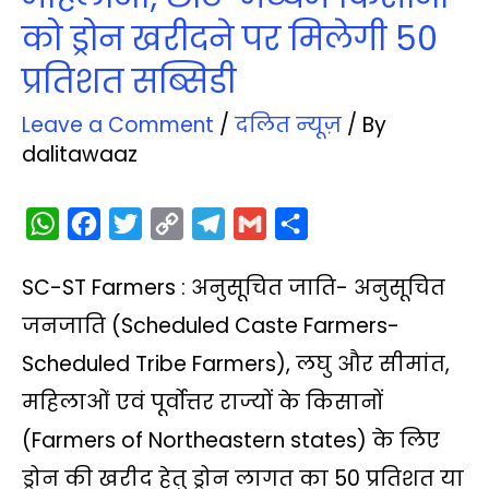
को ड्रोन खरीदने पर मिलेगी 50
प्रतिशत सब्सिडी
Leave a Comment
/
दलित न्‍यूज़
/ By
dalitawaaz
W
F
T
C
T
G
S
h
a
w
o
e
m
h
SC-ST Farmers : अनुसूचित जाति- अनुसूचित
a
c
i
p
l
a
a
t
e
t
y
e
i
r
जनजाति (Scheduled Caste Farmers-
s
b
t
L
g
l
e
Scheduled Tribe Farmers), लघु और सीमांत,
A
o
e
i
r
महिलाओं एवं पूर्वोत्तर राज्यों के किसानों
p
o
r
n
a
(Farmers of Northeastern states) के लिए
p
k
k
m
ड्रोन की खरीद हेतु ड्रोन लागत का 50 प्रतिशत या