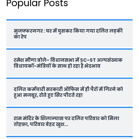
Popular Posts
मुजफ्फरनगर : घर में घुसकर किया गया दलित लड़की
का रेप
रमेश मीणा बोले- विधानसभा में SC-ST अल्पसंख्यक
विधायकों-मंत्रियों के साथ हो रहा है भेदभाव
दलित कर्मचारी सरकारी ऑफ‍िस में ही पैरों में गिरने को
हुआ मजबूर, रोते हुए सिर पीटते रहा
राम मंदिर के शिलान्‍यास पर दलित परिवार को मिला
तोहफ़ा, परिवार बेहद खुश…