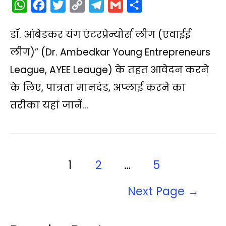
W
F
T
C
T
G
S
h
a
w
o
e
m
h
डॉ. आंबेडकर यंग एंटरप्रेन्योर्स लीग (एवाईई
a
c
i
p
l
a
a
t
e
t
y
e
i
r
लीग)” (Dr. Ambedkar Young Entrepreneurs
s
b
t
L
g
l
e
League, AYEE Leauge) के तहत आवेदन करने
A
o
e
i
r
के लिए, पात्रता मानदंड, अप्‍लाई करने का
p
o
r
n
a
तरीका यहां जानें…
p
k
k
m
1
2
…
5
Next Page
→