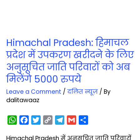
Himachal Pradesh: हिमाचल
प्रदेश में उपकरण खरीदने के लिए
अनुसूचित जाति परिवारों को अब
मिलेंगे 5000 रुपये
Leave a Comment
/
दलित न्‍यूज़
/ By
dalitawaaz
W
F
T
C
T
G
S
h
a
w
o
e
m
h
Himachal Pradesh में अनुसूचित जाति परिवारों
a
c
i
p
l
a
a