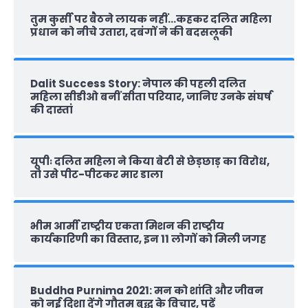
तुम कुर्सी पर बैठने लायक नहीं…कहकर दलित महिला
प्रधान को नीचे उतारा, दबंगों ने की बदसलूकी
Dalit Success Story: नेपाल की पहली दलित
महिला सीडीओ बनीं सीता परियार, जानिए उनके संघर्ष
की दास्‍तां
यूपीः दलित महिला ने किया बेटी से छेड़छाड़ का विरोध,
तो उसे पीट-पीटकर मार डाला
भीम आर्मी राष्‍ट्रीय एकता मिशन की राष्‍ट्रीय
कार्यकारिणी का विस्तार, इन 11 लोगों को मिली जगह
Buddha Purnima 2021: मन को शांति और जीवन
को नई दिशा देंगे गौतम बुद्ध के विचार, पढ़ें