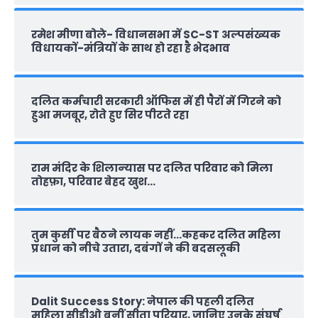
रमेश मीणा बोले- विधानसभा में SC-ST अल्पसंख्यक
विधायकों-मंत्रियों के साथ हो रहा है भेदभाव
दलित कर्मचारी सरकारी ऑफ‍िस में ही पैरों में गिरने को
हुआ मजबूर, रोते हुए सिर पीटते रहा
राम मंदिर के शिलान्‍यास पर दलित परिवार को मिला
तोहफ़ा, परिवार बेहद खुश…
तुम कुर्सी पर बैठने लायक नहीं…कहकर दलित महिला
प्रधान को नीचे उतारा, दबंगों ने की बदसलूकी
Dalit Success Story: नेपाल की पहली दलित
महिला सीडीओ बनीं सीता परियार, जानिए उनके संघर्ष