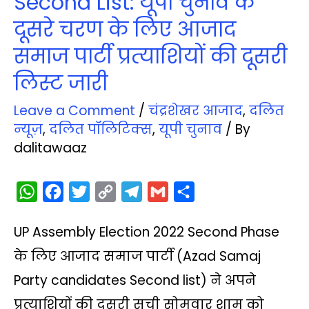
Second List: यूपी चुनाव के
दूसरे चरण के लिए आजाद
समाज पार्टी प्रत्‍याशियों की दूसरी
लिस्‍ट जारी
Leave a Comment
/
चंद्रशेखर आजाद
,
दलित
न्‍यूज़
,
दलित पॉलिटिक्‍स
,
यूपी चुनाव
/ By
dalitawaaz
W
F
T
C
T
G
S
h
a
w
o
e
m
h
UP Assembly Election 2022 Second Phase
a
c
i
p
l
a
a
t
e
t
y
e
i
r
के लिए आजाद समाज पार्टी (Azad Samaj
s
b
t
L
g
l
e
Party candidates Second list) ने अपने
A
o
e
i
r
प्रत्याशियों की दूसरी सूची सोमवार शाम को