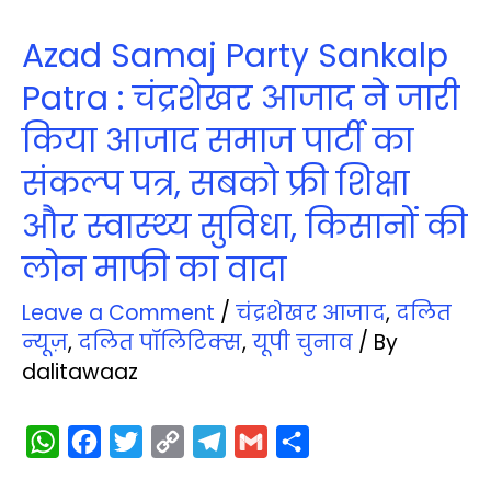
Azad Samaj Party Sankalp
Patra : चंद्रशेखर आजाद ने जारी
किया आजाद समाज पार्टी का
संकल्‍प पत्र, सबको फ्री शिक्षा
और स्‍वास्‍थ्‍य सुविधा, किसानों की
लोन माफी का वादा
Leave a Comment
/
चंद्रशेखर आजाद
,
दलित
न्‍यूज़
,
दलित पॉलिटिक्‍स
,
यूपी चुनाव
/ By
dalitawaaz
W
F
T
C
T
G
S
h
a
w
o
e
m
h