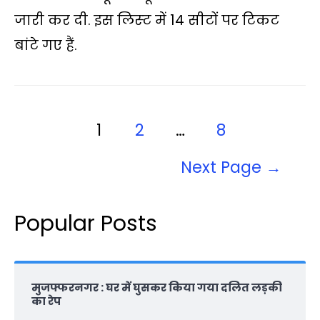
p
o
r
n
a
जारी कर दी. इस लिस्‍ट में 14 सीटों पर टिकट
p
k
k
m
बांटे गए हैं.
1
2
…
8
Next Page
→
Popular Posts
मुजफ्फरनगर : घर में घुसकर किया गया दलित लड़की
का रेप