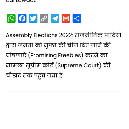
dalitawaaz
W
F
T
C
T
G
S
h
a
w
o
e
m
h
Assembly Elections 2022: राजनीतिक पार्टियों
a
c
i
p
l
a
a
t
e
t
y
e
i
r
द्वारा जनता को मुफ्त की चीजें दिए जाने की
s
b
t
L
g
l
e
घोषणाएं (Promising Freebies) करने का
A
o
e
i
r
मामला सुप्रीम कोर्ट (Supreme Court) की
p
o
r
n
a
चौखट तक पहुंच गया है.
p
k
k
m