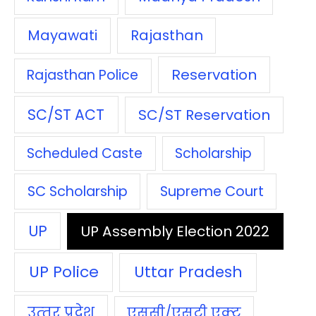
Mayawati
Rajasthan
Reservation
Rajasthan Police
SC/ST ACT
SC/ST Reservation
Scheduled Caste
Scholarship
SC Scholarship
Supreme Court
UP
UP Assembly Election 2022
UP Police
Uttar Pradesh
उत्‍तर प्रदेश
एससी/एसटी एक्‍ट