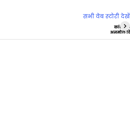
सभी वेब स्‍टोरी देखें
कांशीरा
अनमोल व