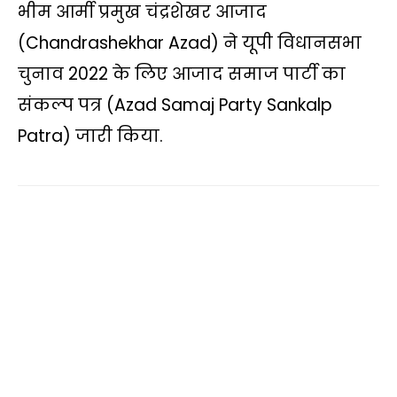
भीम आर्मी प्रमुख चंद्रशेखर आजाद
a
c
i
p
l
a
a
t
e
t
y
e
i
r
(Chandrashekhar Azad) ने यूपी विधानसभा
s
b
t
L
g
l
e
चुनाव 2022 के लिए आजाद समाज पार्टी का
A
o
e
i
r
संकल्‍प पत्र (Azad Samaj Party Sankalp
p
o
r
n
a
Patra) जारी किया.
p
k
k
m