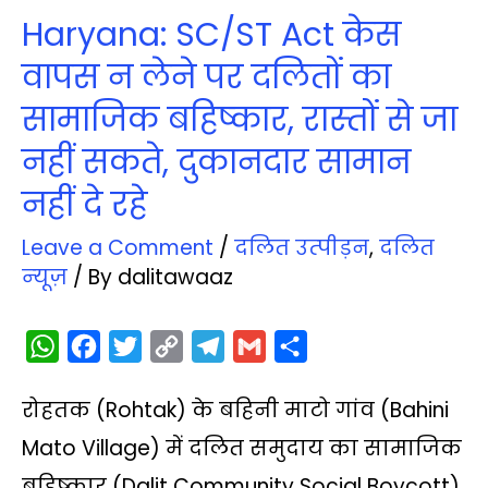
Haryana: SC/ST Act केस
वापस न लेने पर दलितों का
सामाजिक बहिष्‍कार, रास्‍तों से जा
नहीं सकते, दुकानदार सामान
नहीं दे रहे
Leave a Comment
/
दलित उत्‍पीड़न
,
दलित
न्‍यूज़
/ By
dalitawaaz
W
F
T
C
T
G
S
h
a
w
o
e
m
h
रोहतक (Rohtak) के बहिनी माटो गांव (Bahini
a
c
i
p
l
a
a
t
e
t
y
e
i
r
Mato Village) में दलित समुदाय का सामाजिक
s
b
t
L
g
l
e
बहिष्‍कार (Dalit Community Social Boycott)