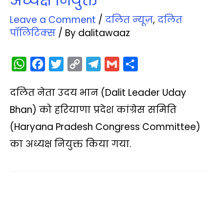
अध्यक्ष नियुक्त
Leave a Comment
/
दलित न्‍यूज़
,
दलित
पॉलिटिक्‍स
/ By
dalitawaaz
W
F
T
C
T
G
S
h
a
w
o
e
m
h
दलित नेता उदय भान (Dalit Leader Uday
a
c
i
p
l
a
a
t
e
t
y
e
i
r
Bhan) को हरियाणा प्रदेश कांग्रेस समिति
s
b
t
L
g
l
e
(Haryana Pradesh Congress Committee)
A
o
e
i
r
का अध्यक्ष नियुक्त किया गया.
p
o
r
n
a
p
k
k
m