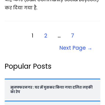
A
o
e
i
r
कर दिया गया है.
p
o
r
n
a
p
k
k
m
1
2
…
7
Next Page
→
Popular Posts
मुजफ्फरनगर : घर में घुसकर किया गया दलित लड़की
का रेप