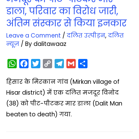
डाला, परिवार का विरोध जारी,
अंतिम संस्‍कार से किया इनकार
Leave a Comment
/
दलित उत्‍पीड़न
,
दलित
न्‍यूज़
/ By
dalitawaaz
W
F
T
C
T
G
S
h
a
w
o
e
m
h
हिसार के मिरकान गांव (Mirkan village of
a
c
i
p
l
a
a
t
e
t
y
e
i
r
Hisar district) में एक दलित मजदूर विनोद
s
b
t
L
g
l
e
(38) को पीट-पीटकर मार डाला (Dalit Man
A
o
e
i
r
beaten to death) गया.
p
o
r
n
a
p
k
k
m