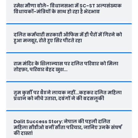
रमेश मीणा बोले- विधानसभा में SC-ST अल्पसंख्यक
विधायकों-मंत्रियों के साथ हो रहा है भेदभाव
दलित कर्मचारी सरकारी ऑफ‍िस में ही पैरों में गिरने को
हुआ मजबूर, रोते हुए सिर पीटते रहा
राम मंदिर के शिलान्‍यास पर दलित परिवार को मिला
तोहफ़ा, परिवार बेहद खुश…
तुम कुर्सी पर बैठने लायक नहीं…कहकर दलित महिला
प्रधान को नीचे उतारा, दबंगों ने की बदसलूकी
Dalit Success Story: नेपाल की पहली दलित
महिला सीडीओ बनीं सीता परियार, जानिए उनके संघर्ष
की दास्‍तां