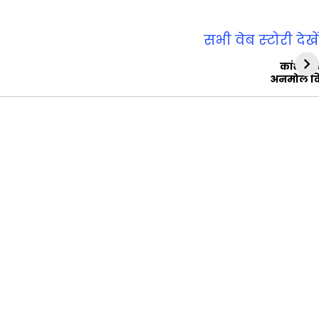
सभी वेब स्‍टोरी देखें
कांशीरा
अनमोल व