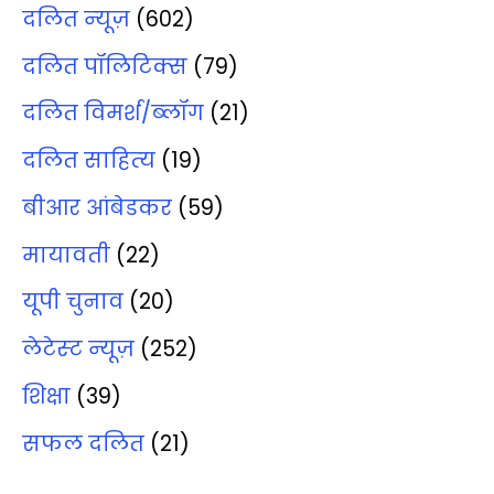
दलित न्‍यूज़
(602)
दलित पॉलिटिक्‍स
(79)
दलित विमर्श/ब्‍लॉग
(21)
दलित साहित्‍य
(19)
बीआर आंबेडकर
(59)
मायावती
(22)
यूपी चुनाव
(20)
लेटेस्‍ट न्‍यूज़
(252)
शिक्षा
(39)
सफल दलित
(21)