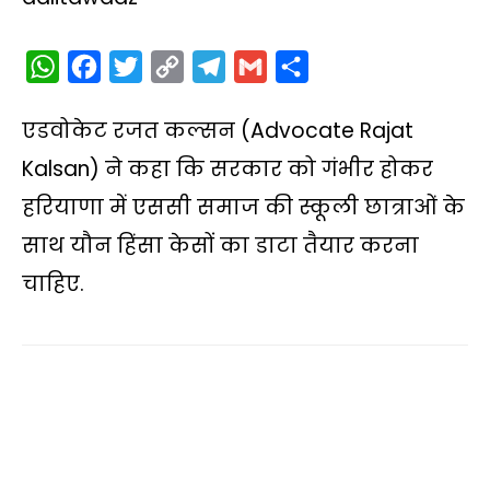
W
F
T
C
T
G
S
h
a
w
o
e
m
h
एडवोकेट रजत कल्सन (Advocate Rajat
a
c
i
p
l
a
a
t
e
t
y
e
i
r
Kalsan) ने कहा कि सरकार को गंभीर होकर
s
b
t
L
g
l
e
हरियाणा में एससी समाज की स्कूली छात्राओं के
A
o
e
i
r
साथ यौन हिंसा केसों का डाटा तैयार करना
p
o
r
n
a
चाहिए.
p
k
k
m