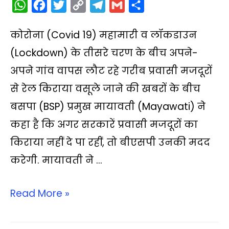
W
F
T
C
T
G
S
h
a
w
o
e
m
h
कोरोना (Covid 19) महामारी व लॉकडाउन
a
c
i
p
l
a
a
t
e
t
y
e
i
r
(Lockdown) के तीसरे चरण के बीच अपने-
s
b
t
L
g
l
e
अपने गांव वापस लौट रहे गरीब प्रवासी मजदूरों
A
o
e
i
r
से रेल किराया वसूले जाने की खबरों के बीच
p
o
r
n
a
बसपा (BSP) प्रमुख मायावती (Mayawati) ने
p
k
k
m
कहा है कि अगर सरकारें प्रवासी मजदूरों का
किराया नहीं दे पा रहीं, तो बीएसपी उनकी मदद
करेगी. मायावती ने …
Read More »