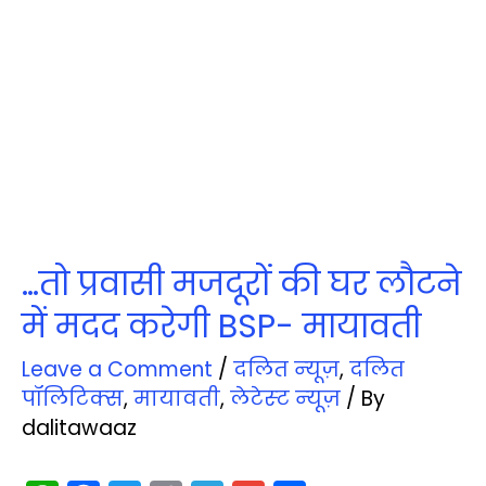
…तो प्रवासी मजदूरों की घर लौटने
में मदद करेगी BSP- मायावती
Leave a Comment
/
दलित न्‍यूज़
,
दलित
पॉलिटिक्‍स
,
मायावती
,
लेटेस्‍ट न्‍यूज़
/ By
dalitawaaz