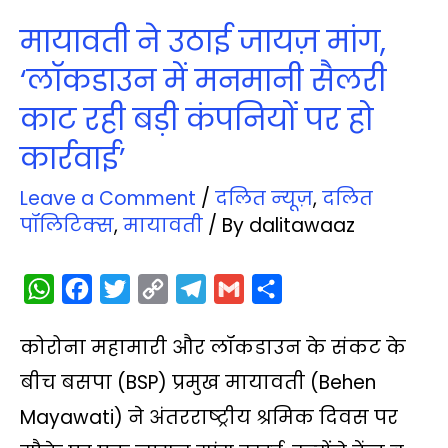
मायावती ने उठाई जायज़ मांग,
‘लॉकडाउन में मनमानी सैलरी
काट रही बड़ी कंपनियों पर हो
कार्रवाई’
Leave a Comment
/
दलित न्‍यूज़
,
दलित
पॉलिटिक्‍स
,
मायावती
/ By
dalitawaaz
W
F
T
C
T
G
S
h
a
w
o
e
m
h
कोरोना महामारी और लॉकडाउन के संकट के
a
c
i
p
l
a
a
t
e
t
y
e
i
r
बीच बसपा (BSP) प्रमुख मायावती (Behen
s
b
t
L
g
l
e
Mayawati) ने अंतरराष्‍ट्रीय श्रमिक दिवस पर
A
o
e
i
r