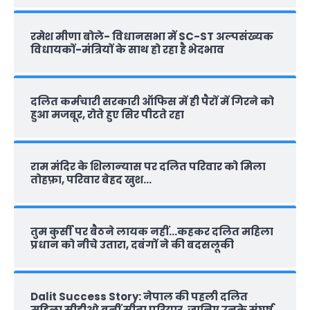
रमेश मीणा बोले- विधानसभा में SC-ST अल्पसंख्यक
विधायकों-मंत्रियों के साथ हो रहा है भेदभाव
दलित कर्मचारी सरकारी ऑफ‍िस में ही पैरों में गिरने को
हुआ मजबूर, रोते हुए सिर पीटते रहा
राम मंदिर के शिलान्‍यास पर दलित परिवार को मिला
तोहफ़ा, परिवार बेहद खुश…
तुम कुर्सी पर बैठने लायक नहीं…कहकर दलित महिला
प्रधान को नीचे उतारा, दबंगों ने की बदसलूकी
Dalit Success Story: नेपाल की पहली दलित
महिला सीडीओ बनीं सीता परियार, जानिए उनके संघर्ष