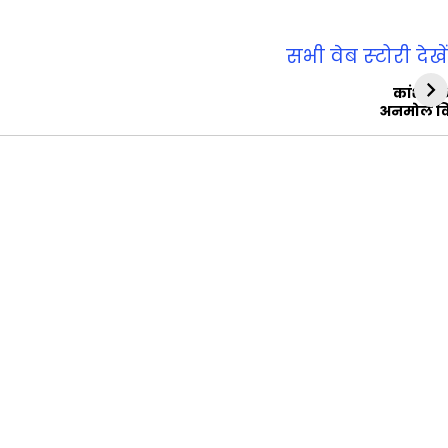
सभी वेब स्‍टोरी देखें
कांशीरा
अनमोल व