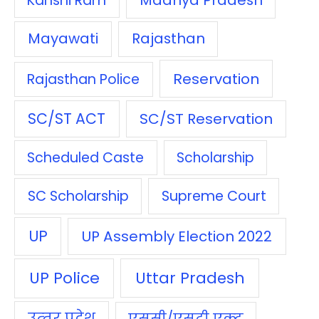
Kanshi Ram
Mayawati
Rajasthan
Reservation
Rajasthan Police
SC/ST ACT
SC/ST Reservation
Scheduled Caste
Scholarship
SC Scholarship
Supreme Court
UP
UP Assembly Election 2022
UP Police
Uttar Pradesh
उत्‍तर प्रदेश
एससी/एसटी एक्‍ट