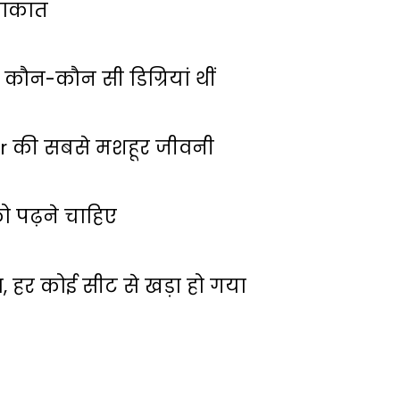
लाकात
कौन-कौन सी डिग्रियां थीं
ar की सबसे मशहूर जीवनी
 पढ़ने चाहिए
ा, हर कोई सीट से खड़ा हो गया