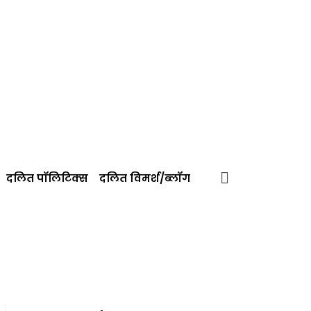
दलित पॉलिटिक्‍स
दलित विमर्श/ब्‍लॉग