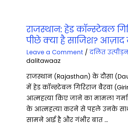
राजस्‍थान: हेड कॉन्‍स्‍टेबल ग
पीछे क्‍या है साजिश? आज़ाद 
Leave a Comment
/
दलित उत्‍पीड़
dalitawaaz
राजस्‍थान (Rajasthan) के दौसा (Daus
में हेड कॉन्‍स्‍टेबल गिरिराज बैरवा (Gi
आत्महत्या किए जाने का मामला गर्माता
के आत्‍महत्‍या करने से पहले उनके स
सामने आई है और गंभीर बात …