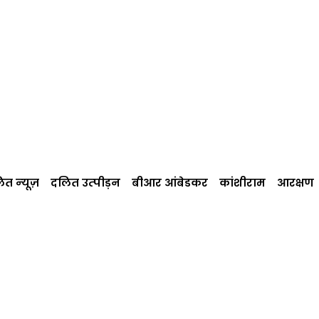
त न्‍यूज़
दलित उत्‍पीड़न
बीआर आंबेडकर
कांशीराम
आरक्षण