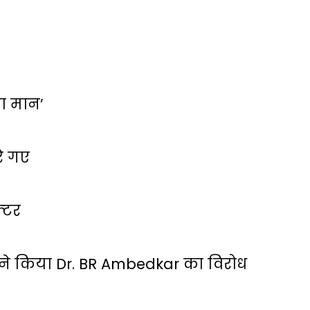
 का मान’
रे गए
्‍टर
ं ने किया Dr. BR Ambedkar का विरोध