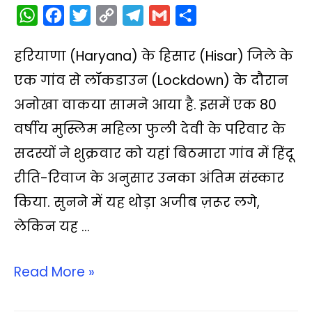
W
F
T
C
T
G
S
h
a
w
o
e
m
h
हरियाणा (Haryana) के हिसार (Hisar) जिले के
a
c
i
p
l
a
a
t
e
t
y
e
i
r
एक गांव से लॉकडाउन (Lockdown) के दौरान
s
b
t
L
g
l
e
अनोखा वाकया सामने आया है. इसमें एक 80
A
o
e
i
r
वर्षीय मुस्लिम महिला फुली देवी के परिवार के
p
o
r
n
a
सदस्यों ने शुक्रवार को यहां बिठमारा गांव में हिंदू
p
k
k
m
रीति-रिवाज के अनुसार उनका अंतिम संस्कार
किया. सुनने में यह थोड़ा अजीब ज़रूर लगे,
लेकिन यह …
Read More »