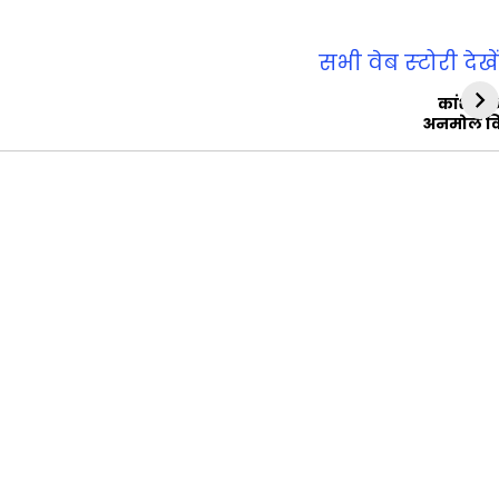
सभी वेब स्‍टोरी देखें
कांशीरा
अनमोल व