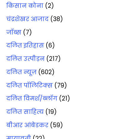
किसान कोना
(2)
चंद्रशेखर आजाद
(38)
जॉब्‍स
(7)
दलित इतिहास
(6)
दलित उत्‍पीड़न
(217)
दलित न्‍यूज़
(602)
दलित पॉलिटिक्‍स
(79)
दलित विमर्श/ब्‍लॉग
(21)
दलित साहित्‍य
(19)
बीआर आंबेडकर
(59)
मायावती
(22)