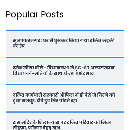
Popular Posts
मुजफ्फरनगर : घर में घुसकर किया गया दलित लड़की
का रेप
रमेश मीणा बोले- विधानसभा में SC-ST अल्पसंख्यक
विधायकों-मंत्रियों के साथ हो रहा है भेदभाव
दलित कर्मचारी सरकारी ऑफ‍िस में ही पैरों में गिरने को
हुआ मजबूर, रोते हुए सिर पीटते रहा
राम मंदिर के शिलान्‍यास पर दलित परिवार को मिला
तोहफ़ा, परिवार बेहद खुश…