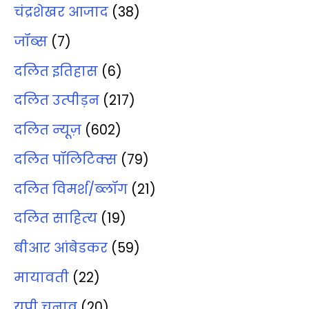
चंद्रशेखर आजाद
(38)
जॉब्‍स
(7)
दलित इतिहास
(6)
दलित उत्‍पीड़न
(217)
दलित न्‍यूज़
(602)
दलित पॉलिटिक्‍स
(79)
दलित विमर्श/ब्‍लॉग
(21)
दलित साहित्‍य
(19)
बीआर आंबेडकर
(59)
मायावती
(22)
यूपी चुनाव
(20)