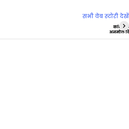
सभी वेब स्‍टोरी देखें
कांशीरा
अनमोल व