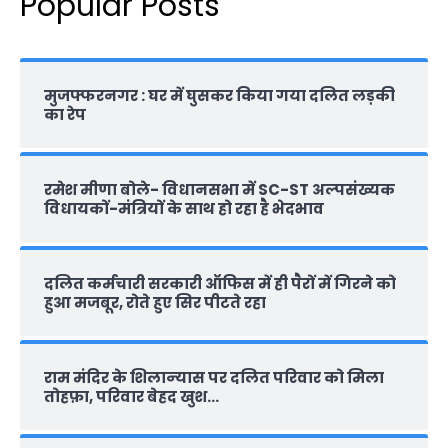
Popular Posts
मुजफ्फरनगर : घर में घुसकर किया गया दलित लड़की
का रेप
रमेश मीणा बोले- विधानसभा में SC-ST अल्पसंख्यक
विधायकों-मंत्रियों के साथ हो रहा है भेदभाव
दलित कर्मचारी सरकारी ऑफ‍िस में ही पैरों में गिरने को
हुआ मजबूर, रोते हुए सिर पीटते रहा
राम मंदिर के शिलान्‍यास पर दलित परिवार को मिला
तोहफ़ा, परिवार बेहद खुश…