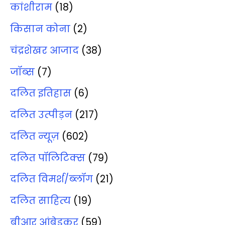
कांशीराम
(18)
किसान कोना
(2)
चंद्रशेखर आजाद
(38)
जॉब्‍स
(7)
दलित इतिहास
(6)
दलित उत्‍पीड़न
(217)
दलित न्‍यूज़
(602)
दलित पॉलिटिक्‍स
(79)
दलित विमर्श/ब्‍लॉग
(21)
दलित साहित्‍य
(19)
बीआर आंबेडकर
(59)