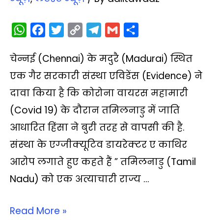
W
F
T
C
T
G
S
h
a
w
o
e
m
h
चेन्नई (Chennai) के मदुरै (Madurai) स्थित
a
c
i
p
l
a
a
t
e
t
y
e
i
r
एक गैर सरकारी संस्‍था एविडेंस (Evidence) ने
s
b
t
L
g
l
e
दावा किया है कि कोरोना वायरस महामारी
A
o
e
i
r
(Covid 19) के दौरान तमिलनाडु में जाति
p
o
r
n
a
आधारित हिंसा ने बुरी तरह से वापसी की है.
p
k
k
m
संस्‍था के एग्‍जीक्‍यूटिव डायरेक्‍टर ए काथिर
आरोप लगाते हुए कहते हैं ” तमिलनाडु (Tamil
Nadu) को एक अत्याचारी राज्य …
Read More »