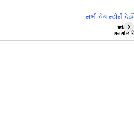
सभी वेब स्‍टोरी देखें
कांशीरा
अनमोल व