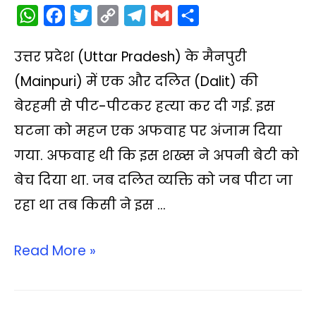
W
F
T
C
T
G
S
h
a
w
o
e
m
h
उत्तर प्रदेश (Uttar Pradesh) के मैनपुरी
a
c
i
p
l
a
a
t
e
t
y
e
i
r
(Mainpuri) में एक और दलित (Dalit) की
s
b
t
L
g
l
e
बेरहमी से पीट-पीटकर हत्‍या कर दी गई. इस
A
o
e
i
r
घटना को महज एक अफवाह पर अंजाम दिया
p
o
r
n
a
गया. अफवाह थी कि इस शख्‍स ने अपनी बेटी को
p
k
k
m
बेच दिया था. जब दलित व्यक्ति को जब पीटा जा
रहा था तब किसी ने इस …
Read More »