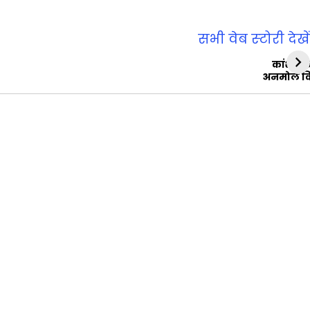
सभी वेब स्‍टोरी देखें
कांशीरा
अनमोल व