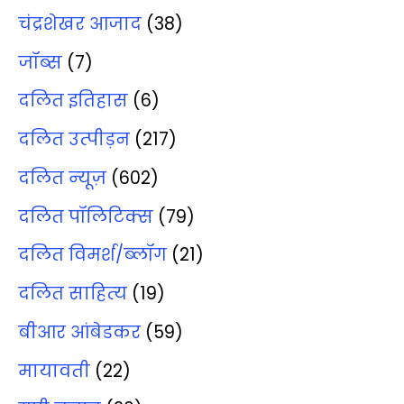
चंद्रशेखर आजाद
(38)
जॉब्‍स
(7)
दलित इतिहास
(6)
दलित उत्‍पीड़न
(217)
दलित न्‍यूज़
(602)
दलित पॉलिटिक्‍स
(79)
दलित विमर्श/ब्‍लॉग
(21)
दलित साहित्‍य
(19)
बीआर आंबेडकर
(59)
मायावती
(22)