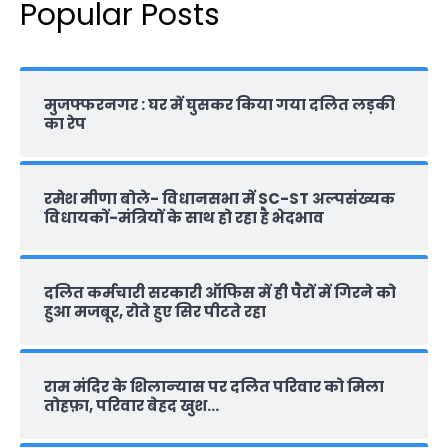
Popular Posts
मुजफ्फरनगर : घर में घुसकर किया गया दलित लड़की
का रेप
रमेश मीणा बोले- विधानसभा में SC-ST अल्पसंख्यक
विधायकों-मंत्रियों के साथ हो रहा है भेदभाव
दलित कर्मचारी सरकारी ऑफ‍िस में ही पैरों में गिरने को
हुआ मजबूर, रोते हुए सिर पीटते रहा
राम मंदिर के शिलान्‍यास पर दलित परिवार को मिला
तोहफ़ा, परिवार बेहद खुश…