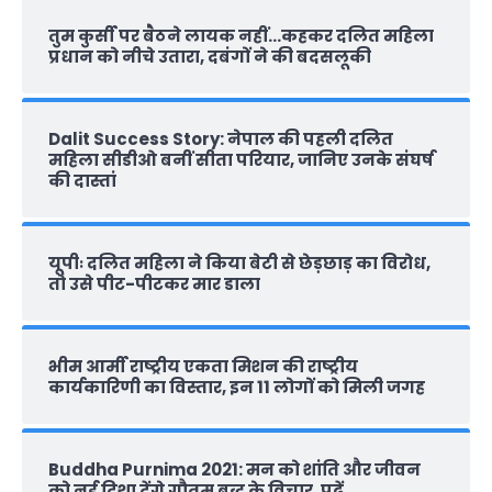
तुम कुर्सी पर बैठने लायक नहीं…कहकर दलित महिला
प्रधान को नीचे उतारा, दबंगों ने की बदसलूकी
Dalit Success Story: नेपाल की पहली दलित
महिला सीडीओ बनीं सीता परियार, जानिए उनके संघर्ष
की दास्‍तां
यूपीः दलित महिला ने किया बेटी से छेड़छाड़ का विरोध,
तो उसे पीट-पीटकर मार डाला
भीम आर्मी राष्‍ट्रीय एकता मिशन की राष्‍ट्रीय
कार्यकारिणी का विस्तार, इन 11 लोगों को मिली जगह
Buddha Purnima 2021: मन को शांति और जीवन
को नई दिशा देंगे गौतम बुद्ध के विचार, पढ़ें