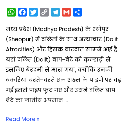
W
F
T
C
T
G
S
h
a
w
o
e
m
h
मध्‍य प्रदेश (Madhya Pradesh) के श्‍योपुर
a
c
i
p
l
a
a
t
e
t
y
e
i
r
(Sheopur) में दलितों के साथ अत्‍याचार (Dalit
s
b
t
L
g
l
e
Atrocities) और हिंसक वारदात सामने आई है.
A
o
e
i
r
यहां दलित (Dalit) बाप-बेटे को कुल्‍हाड़ी से
p
o
r
n
a
इसलिए बेरहमी से मारा गया, क्‍योंकि उनकी
p
k
k
m
बकरियां चरते-चरते एक शख्‍स के पाइपों पर चढ़
गईं इससे पाइप फूट गए और उसने दलित बाप
बेटे का जातीय अपमान …
Read More »