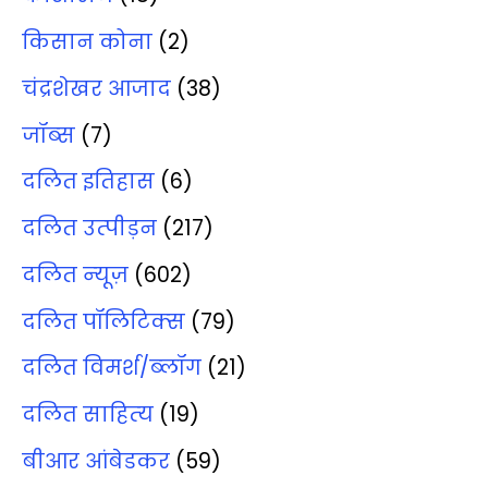
किसान कोना
(2)
चंद्रशेखर आजाद
(38)
जॉब्‍स
(7)
दलित इतिहास
(6)
दलित उत्‍पीड़न
(217)
दलित न्‍यूज़
(602)
दलित पॉलिटिक्‍स
(79)
दलित विमर्श/ब्‍लॉग
(21)
दलित साहित्‍य
(19)
बीआर आंबेडकर
(59)