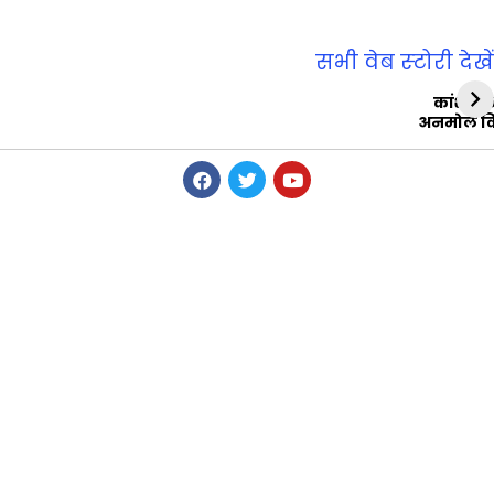
सभी वेब स्‍टोरी देखें
कांशीरा
अनमोल व