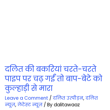
दलित की बकरियां चरते-चरते
पाइप पर चढ़ गईं तो बाप-बेटे को
कुल्‍हाड़ी से मारा
Leave a Comment
/
दलित उत्‍पीड़न
,
दलित
न्‍यूज़
,
लेटेस्‍ट न्‍यूज़
/ By
dalitawaaz