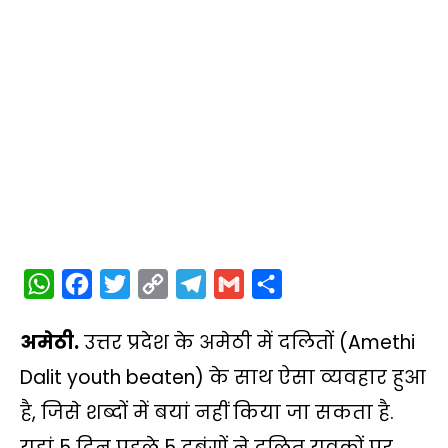
W
F
T
C
T
G
S
h
a
w
o
e
m
h
अमेठी.
उत्तर प्रदेश के अमेठी में दलितों (Amethi
a
c
i
p
l
a
a
t
e
t
y
e
i
r
Dalit youth beaten) के साथ ऐसा व्यवहार हुआ
s
b
t
L
g
l
e
है, जिसे शब्दों में बयां नहीं किया जा सकता है.
A
o
e
i
r
यहां 5 दिन पहले 5 दबंगों ने दलित युवकों पर