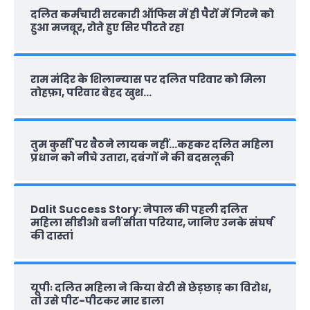
दलित कर्मचारी सरकारी ऑफ‍िस में ही पैरों में गिरने को
हुआ मजबूर, रोते हुए सिर पीटते रहा
राम मंदिर के शिलान्‍यास पर दलित परिवार को मिला
तोहफ़ा, परिवार बेहद खुश…
तुम कुर्सी पर बैठने लायक नहीं…कहकर दलित महिला
प्रधान को नीचे उतारा, दबंगों ने की बदसलूकी
Dalit Success Story: नेपाल की पहली दलित
महिला सीडीओ बनीं सीता परियार, जानिए उनके संघर्ष
की दास्‍तां
यूपीः दलित महिला ने किया बेटी से छेड़छाड़ का विरोध,
तो उसे पीट-पीटकर मार डाला