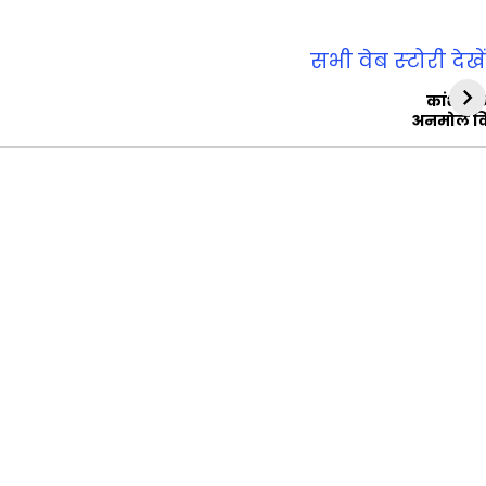
सभी वेब स्‍टोरी देखें
कांशीरा
अनमोल व