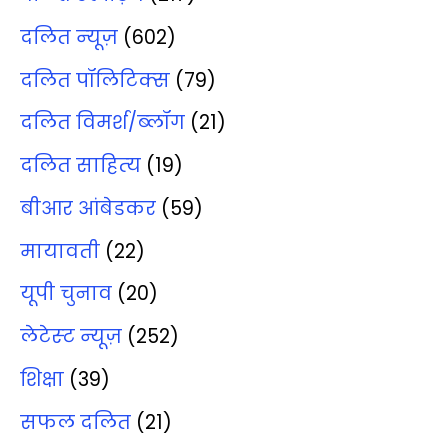
दलित न्‍यूज़
(602)
दलित पॉलिटिक्‍स
(79)
दलित विमर्श/ब्‍लॉग
(21)
दलित साहित्‍य
(19)
बीआर आंबेडकर
(59)
मायावती
(22)
यूपी चुनाव
(20)
लेटेस्‍ट न्‍यूज़
(252)
शिक्षा
(39)
सफल दलित
(21)