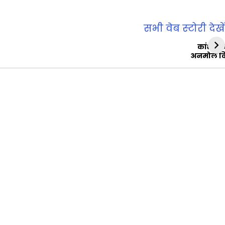
सभी वेब स्‍टोरी देखें
कांशीरा
अनमोल व