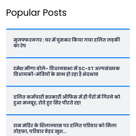
Popular Posts
मुजफ्फरनगर : घर में घुसकर किया गया दलित लड़की
का रेप
रमेश मीणा बोले- विधानसभा में SC-ST अल्पसंख्यक
विधायकों-मंत्रियों के साथ हो रहा है भेदभाव
दलित कर्मचारी सरकारी ऑफ‍िस में ही पैरों में गिरने को
हुआ मजबूर, रोते हुए सिर पीटते रहा
राम मंदिर के शिलान्‍यास पर दलित परिवार को मिला
तोहफ़ा, परिवार बेहद खुश…