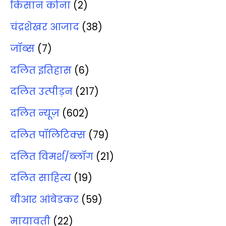
किसान कोना
(2)
चंद्रशेखर आजाद
(38)
जॉब्‍स
(7)
दलित इतिहास
(6)
दलित उत्‍पीड़न
(217)
दलित न्‍यूज़
(602)
दलित पॉलिटिक्‍स
(79)
दलित विमर्श/ब्‍लॉग
(21)
दलित साहित्‍य
(19)
बीआर आंबेडकर
(59)
मायावती
(22)