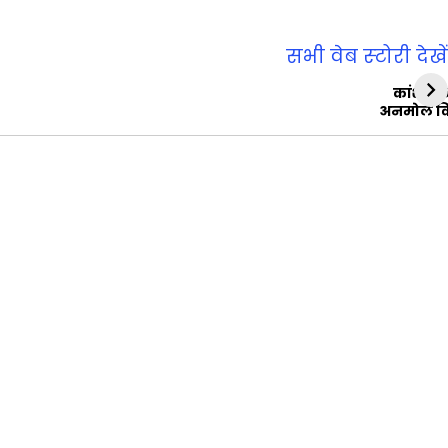
सभी वेब स्‍टोरी देखें
कांशीरा
अनमोल व