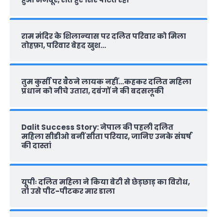
राम मंदिर के शिलान्‍यास पर दलित परिवार को मिला
तोहफ़ा, परिवार बेहद खुश…
तुम कुर्सी पर बैठने लायक नहीं…कहकर दलित महिला
प्रधान को नीचे उतारा, दबंगों ने की बदसलूकी
Dalit Success Story: नेपाल की पहली दलित
महिला सीडीओ बनीं सीता परियार, जानिए उनके संघर्ष
की दास्‍तां
यूपीः दलित महिला ने किया बेटी से छेड़छाड़ का विरोध,
तो उसे पीट-पीटकर मार डाला