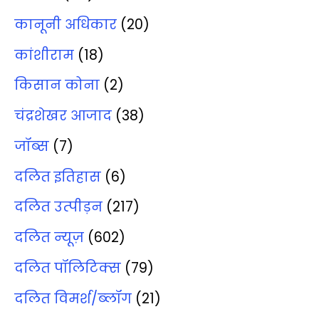
कानूनी अधिकार
(20)
कांशीराम
(18)
किसान कोना
(2)
चंद्रशेखर आजाद
(38)
जॉब्‍स
(7)
दलित इतिहास
(6)
दलित उत्‍पीड़न
(217)
दलित न्‍यूज़
(602)
दलित पॉलिटिक्‍स
(79)
दलित विमर्श/ब्‍लॉग
(21)