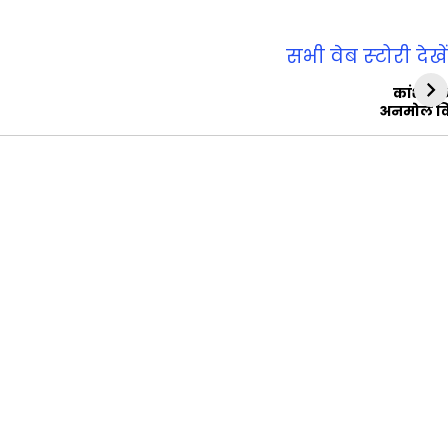
सभी वेब स्‍टोरी देखें
कांशीरा
अनमोल व