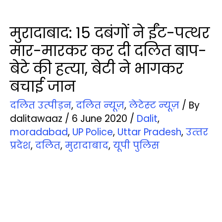
मुरादाबाद: 15 दबंगों ने ईंट-पत्‍थर
मार-मारकर कर दी दलित बाप-
बेटे की हत्‍या, बेटी ने भागकर
बचाई जान
दलित उत्‍पीड़न
,
दलित न्‍यूज़
,
लेटेस्‍ट न्‍यूज़
/ By
dalitawaaz
/
6 June 2020
/
Dalit
,
moradabad
,
UP Police
,
Uttar Pradesh
,
उत्‍तर
प्रदेश
,
दलित
,
मुरादाबाद
,
यूपी पुलिस