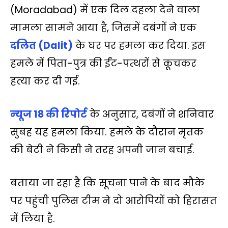
t
e
t
y
e
i
r
(Moradabad) में एक दिल दहला देने वाला
s
b
t
L
g
l
e
मामला सामने आया है, जिसमें दबंगों ने एक
A
o
e
i
r
दलित (Dalit)
के घर पर हमला कर दिया. इस
p
o
r
n
a
हमले में पिता-पुत्र की ईंट-पत्थरों से कूचकर
p
k
k
m
हत्या कर दी गई.
न्‍यूज 18 की रिपोर्ट
के अनुसार, दबंगों ने शनिवार
सुबह यह हमला किया. हमले के दौरान मृतक
की बेटी ने किसी ने तरह अपनी जान बचाई.
बताया जा रहा है कि सूचना पाने के बाद मौके
पर पहुंची पुलिस टीम ने दो आरोपियों को हिरासत
में लिया है.