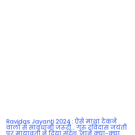
Ravidas Jayanti 2024 : ऐसे माथा टेकने
वालों से सावधानी जरूरी… गुरु रविदास जयंती
पर मायावती ने दिया संदेश, जानें क्‍या-क्‍या