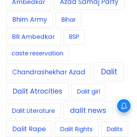
Azad Samaj Party
Ambedkar
Bhim Army
Bihar
BR Ambedkar
BSP
caste reservation
Dalit
Chandrashekhar Azad
Dalit Atrocities
Dalit girl
dalit news
Dalit Literature
Dalit Rape
Dalit Rights
Dalits