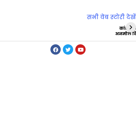
सभी वेब स्‍टोरी देखें
कांशीरा
अनमोल व