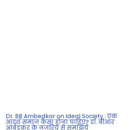
Dr. BR Ambedkar on Ideal Society : एक
आदर्श समाज कैसा होना चाहिए? डॉ. बीआर
आंबेडकर के नजरिये से समझिये