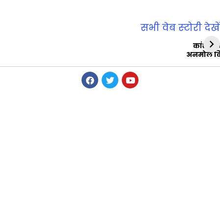
सभी वेब स्‍टोरी देखें
कांशीरा
अनमोल व