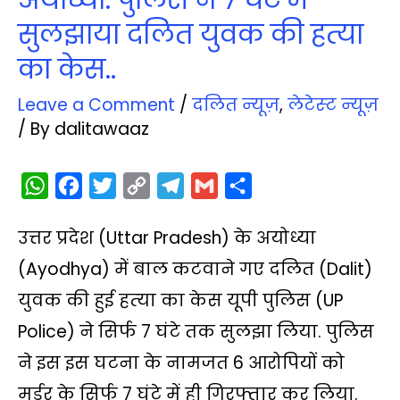
अयोध्‍या: पुलिस ने 7 घंटे में
सुलझाया दलित युवक की हत्‍या
का केस..
Leave a Comment
/
दलित न्‍यूज़
,
लेटेस्‍ट न्‍यूज़
/ By
dalitawaaz
W
F
T
C
T
G
S
h
a
w
o
e
m
h
उत्तर प्रदेश (Uttar Pradesh) के अयोध्या
a
c
i
p
l
a
a
t
e
t
y
e
i
r
(Ayodhya) में बाल कटवाने गए दलित (Dalit)
s
b
t
L
g
l
e
युवक की हुई हत्‍या का केस यूपी पुलिस (UP
A
o
e
i
r
Police) ने सिर्फ 7 घंटे तक सुलझा लिया. पुलिस
p
o
r
n
a
ने इस इस घटना के नामजत 6 आरोपियों को
p
k
k
m
मर्डर के सिर्फ 7 घंटे में ही गिरफ्तार कर लिया.