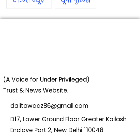
दलित न्‍यूज़
यूपी पुलिस
(A Voice for Under Privileged)
Trust & News Website.
dalitawaaz86@gmail.com
D17, Lower Ground Floor Greater Kailash
Enclave Part 2, New Delhi 110048