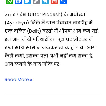
W
F
T
C
T
G
S
h
a
w
o
e
m
h
उत्‍तर प्रदेश (Uttar Pradesh) के अयोध्या
a
c
i
p
l
a
a
t
e
t
y
e
i
r
(Ayodhya) जिले में ग्राम पंचायत तारडीह में
s
b
t
L
g
l
e
एक दलित (Dalit) बस्ती में भीषण आग लग गई.
A
o
e
i
r
इस आग में दो परिवारों का पूरा घर और उसमें
p
o
r
n
a
रखा सारा सामान जलकर खाक हो गया. आग
p
k
k
m
कैसे लगी, इसका पता अभी नहीं लग सका है.
आग लगने के बाद मौके पर …
Read More »