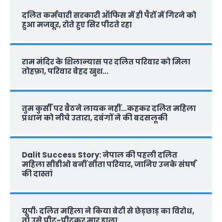
दलित कर्मचारी सरकारी ऑफ‍िस में ही पैरों में गिरने को
हुआ मजबूर, रोते हुए सिर पीटते रहा
राम मंदिर के शिलान्‍यास पर दलित परिवार को मिला
तोहफ़ा, परिवार बेहद खुश…
तुम कुर्सी पर बैठने लायक नहीं…कहकर दलित महिला
प्रधान को नीचे उतारा, दबंगों ने की बदसलूकी
Dalit Success Story: नेपाल की पहली दलित
महिला सीडीओ बनीं सीता परियार, जानिए उनके संघर्ष
की दास्‍तां
यूपीः दलित महिला ने किया बेटी से छेड़छाड़ का विरोध,
तो उसे पीट-पीटकर मार डाला