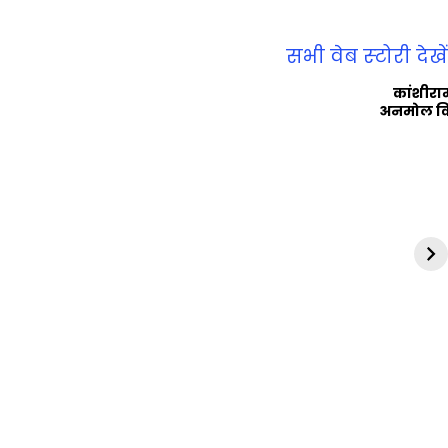
सभी वेब स्‍टोरी देखें
कांशीरा
अनमोल व