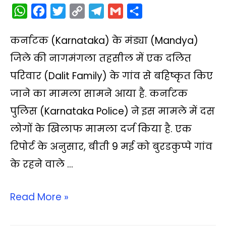
W
F
T
C
T
G
S
h
a
w
o
e
m
h
कर्नाटक (Karnataka) के मंड्या (Mandya)
a
c
i
p
l
a
a
t
e
t
y
e
i
r
जिले की नागमंगला तहसील में एक दलित
s
b
t
L
g
l
e
परिवार (Dalit Family) के गांव से बहिष्कृत किए
A
o
e
i
r
जाने का मामला सामने आया है. कर्नाटक
p
o
r
n
a
पुलिस (Karnataka Police) ने इस मामले में दस
p
k
k
m
लोगों के खिलाफ मामला दर्ज किया है. एक
रिपोर्ट के अनुसार, बीती 9 मई को बुरडकुप्पे गांव
के रहने वाले …
Read More »