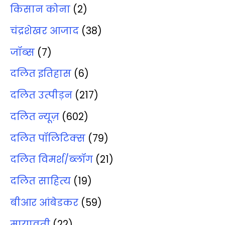
किसान कोना
(2)
चंद्रशेखर आजाद
(38)
जॉब्‍स
(7)
दलित इतिहास
(6)
दलित उत्‍पीड़न
(217)
दलित न्‍यूज़
(602)
दलित पॉलिटिक्‍स
(79)
दलित विमर्श/ब्‍लॉग
(21)
दलित साहित्‍य
(19)
बीआर आंबेडकर
(59)
मायावती
(22)