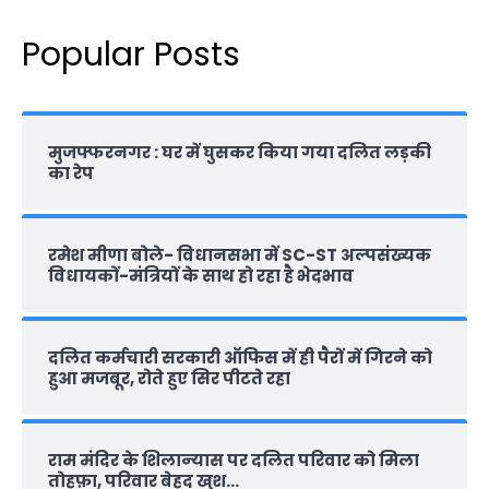
Popular Posts
मुजफ्फरनगर : घर में घुसकर किया गया दलित लड़की
का रेप
रमेश मीणा बोले- विधानसभा में SC-ST अल्पसंख्यक
विधायकों-मंत्रियों के साथ हो रहा है भेदभाव
दलित कर्मचारी सरकारी ऑफ‍िस में ही पैरों में गिरने को
हुआ मजबूर, रोते हुए सिर पीटते रहा
राम मंदिर के शिलान्‍यास पर दलित परिवार को मिला
तोहफ़ा, परिवार बेहद खुश…