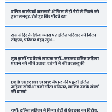
दलित कर्मचारी सरकारी ऑफ‍िस में ही पैरों में गिरने को
हुआ मजबूर, रोते हुए सिर पीटते रहा
राम मंदिर के शिलान्‍यास पर दलित परिवार को मिला
तोहफ़ा, परिवार बेहद खुश…
तुम कुर्सी पर बैठने लायक नहीं…कहकर दलित महिला
प्रधान को नीचे उतारा, दबंगों ने की बदसलूकी
Dalit Success Story: नेपाल की पहली दलित
महिला सीडीओ बनीं सीता परियार, जानिए उनके संघर्ष
की दास्‍तां
यूपीः दलित महिला ने किया बेटी से छेड़छाड़ का विरोध,