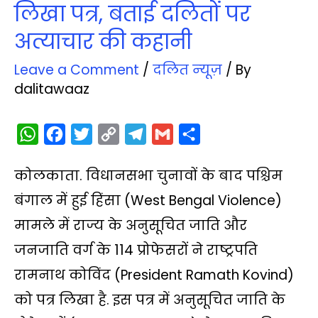
लिखा पत्र, बताई दलितों पर
अत्याचार की कहानी
Leave a Comment
/
दलित न्‍यूज़
/ By
dalitawaaz
W
F
T
C
T
G
S
h
a
w
o
e
m
h
कोलकाता. विधानसभा चुनावों के बाद पश्चिम
a
c
i
p
l
a
a
t
e
t
y
e
i
r
बंगाल में हुई हिंसा (West Bengal Violence)
s
b
t
L
g
l
e
मामले में राज्य के अनुसूचित जाति और
A
o
e
i
r
जनजाति वर्ग के 114 प्रोफेसरों ने राष्ट्रपति
p
o
r
n
a
रामनाथ कोविंद (President Ramath Kovind)
p
k
k
m
को पत्र लिखा है. इस पत्र में अनुसूचित जाति के