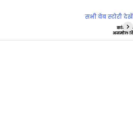
सभी वेब स्‍टोरी देखें
कांशीरा
अनमोल व