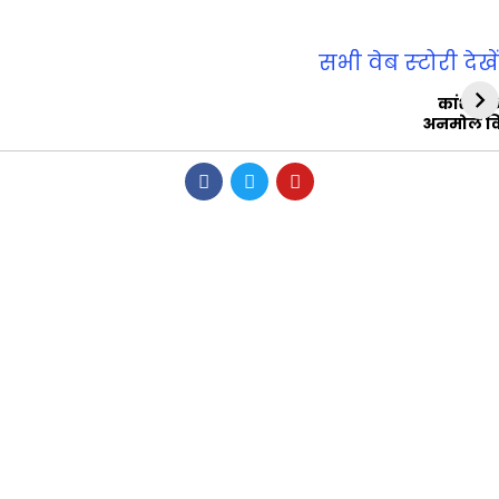
सभी वेब स्‍टोरी देखें
कांशीरा
अनमोल व