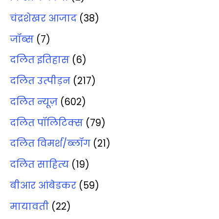
चंद्रशेखर आजाद
(38)
जॉब्‍स
(7)
दलित इतिहास
(6)
दलित उत्‍पीड़न
(217)
दलित न्‍यूज़
(602)
दलित पॉलिटिक्‍स
(79)
दलित विमर्श/ब्‍लॉग
(21)
दलित साहित्‍य
(19)
बीआर आंबेडकर
(59)
मायावती
(22)