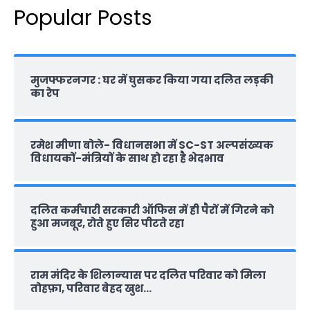
Popular Posts
मुजफ्फरनगर : घर में घुसकर किया गया दलित लड़की
का रेप
रमेश मीणा बोले- विधानसभा में SC-ST अल्पसंख्यक
विधायकों-मंत्रियों के साथ हो रहा है भेदभाव
दलित कर्मचारी सरकारी ऑफ‍िस में ही पैरों में गिरने को
हुआ मजबूर, रोते हुए सिर पीटते रहा
राम मंदिर के शिलान्‍यास पर दलित परिवार को मिला
तोहफ़ा, परिवार बेहद खुश…