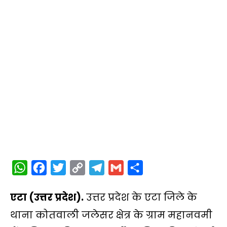
W
F
T
C
T
G
S
h
a
w
o
e
m
h
एटा (उत्तर प्रदेश).
उत्तर प्रदेश के एटा जिले के
a
c
i
p
l
a
a
t
e
t
y
e
i
r
थाना कोतवाली जलेसर क्षेत्र के ग्राम महानवमी