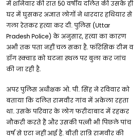
s
b
t
L
g
l
e
में शनिवार की रात 50 वर्षीय दलित की उसके ही
A
o
e
i
r
घर में घुसकर अज्ञात लोगों ने धारदार हथियार से
p
o
r
n
a
गला रेतकर हत्या कर दी. पुलिस (Uttar
p
k
k
m
Pradesh Police) के अनुसार, हत्या का कारण
अभी तक पता नहीं चल सका है. फॉरेंसिक टीम व
डॉग स्क्वाड को घटना स्थल पर बुला कर जांच
की जा रही है.
अपर पुलिस अधीक्षक ओ. पी. सिंह ने रविवार को
बताया कि दलित रामवीर गांव में अकेला रहता
था. उसके परिवार के लोग फरीदाबाद में रहकर
नौकरी करते हैं और उसकी पत्नी भी पिछले पांच
वर्ष से एटा नहीं आई है. बीती रात्रि रामवीर की