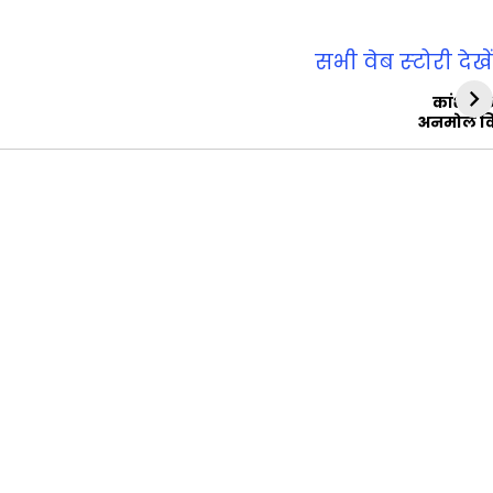
सभी वेब स्‍टोरी देखें
कांशीरा
अनमोल व