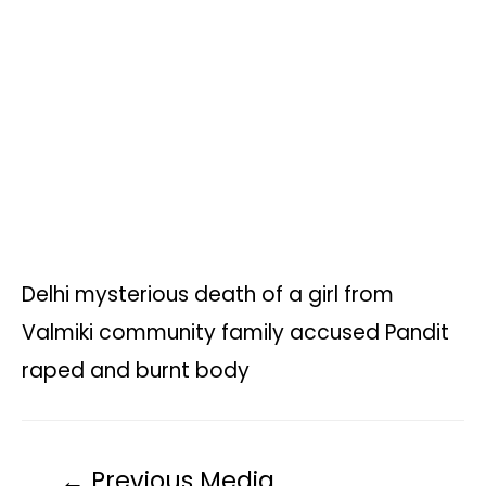
s
b
t
L
g
l
e
A
o
e
i
r
p
o
r
n
a
p
k
k
m
Delhi mysterious death of a girl from
Valmiki community family accused Pandit
raped and burnt body
←
Previous Media