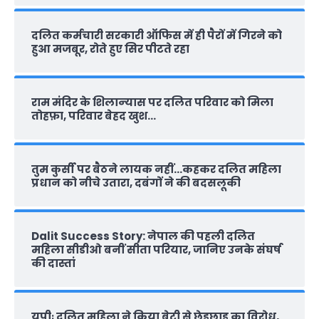
दलित कर्मचारी सरकारी ऑफ‍िस में ही पैरों में गिरने को
हुआ मजबूर, रोते हुए सिर पीटते रहा
राम मंदिर के शिलान्‍यास पर दलित परिवार को मिला
तोहफ़ा, परिवार बेहद खुश…
तुम कुर्सी पर बैठने लायक नहीं…कहकर दलित महिला
प्रधान को नीचे उतारा, दबंगों ने की बदसलूकी
Dalit Success Story: नेपाल की पहली दलित
महिला सीडीओ बनीं सीता परियार, जानिए उनके संघर्ष
की दास्‍तां
यूपीः दलित महिला ने किया बेटी से छेड़छाड़ का विरोध,