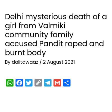
Delhi mysterious death of a
girl from Valmiki
community family
accused Pandit raped and
burnt body
By
dalitawaaz
/
2 August 2021
W
F
T
C
T
G
S
h
a
w
o
e
m
h
a
c
i
p
l
a
a
t
e
t
y
e
i
r