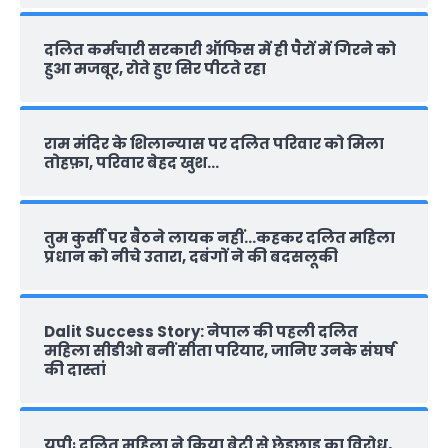
दलित कर्मचारी सरकारी ऑफ‍िस में ही पैरों में गिरने को
हुआ मजबूर, रोते हुए सिर पीटते रहा
राम मंदिर के शिलान्‍यास पर दलित परिवार को मिला
तोहफ़ा, परिवार बेहद खुश…
तुम कुर्सी पर बैठने लायक नहीं…कहकर दलित महिला
प्रधान को नीचे उतारा, दबंगों ने की बदसलूकी
Dalit Success Story: नेपाल की पहली दलित
महिला सीडीओ बनीं सीता परियार, जानिए उनके संघर्ष
की दास्‍तां
यूपीः दलित महिला ने किया बेटी से छेड़छाड़ का विरोध,