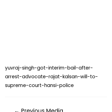
s
b
t
L
g
l
e
A
o
e
i
r
p
o
r
n
a
p
k
k
m
yuvraj-singh-got-interim-bail-after-
arrest-advocate-rajat-kalsan-will-to-
supreme-court-hansi-police
←
Previous Media