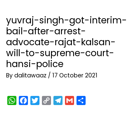
yuvraj-singh-got-interim-
bail-after-arrest-
advocate-rajat-kalsan-
will-to-supreme-court-
hansi-police
By
dalitawaaz
/
17 October 2021
W
F
T
C
T
G
S
h
a
w
o
e
m
h
a
c
i
p
l
a
a
t
e
t
y
e
i
r