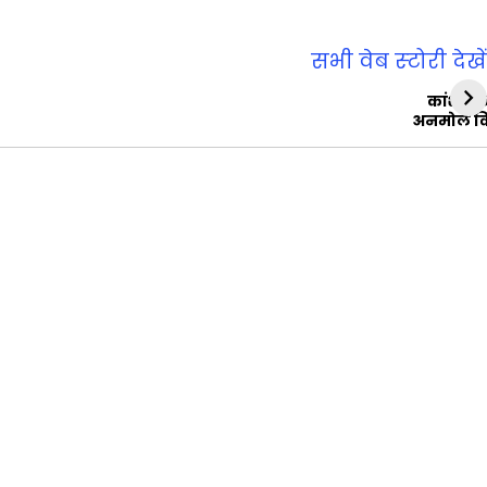
सभी वेब स्‍टोरी देखें
कांशीरा
अनमोल व