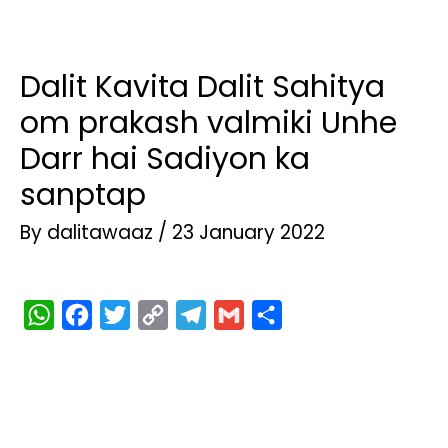
Dalit Kavita Dalit Sahitya
om prakash valmiki Unhe
Darr hai Sadiyon ka
sanptap
By
dalitawaaz
/
23 January 2022
W
F
T
C
T
G
S
h
a
w
o
e
m
h
a
c
i
p
l
a
a
t
e
t
y
e
i
r
s
b
t
L
g
l
e