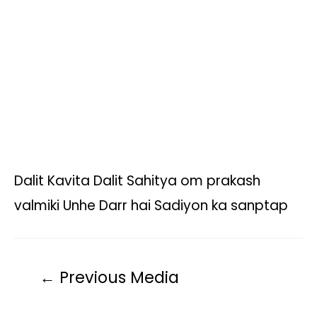
A
o
e
i
r
p
o
r
n
a
p
k
k
m
Dalit Kavita Dalit Sahitya om prakash
valmiki Unhe Darr hai Sadiyon ka sanptap
←
Previous Media