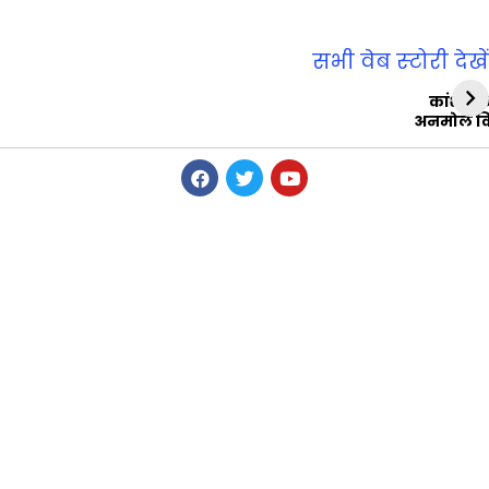
सभी वेब स्‍टोरी देखें
कांशीरा
अनमोल व