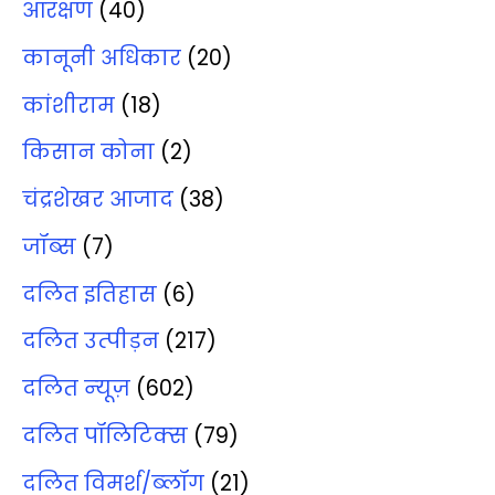
आरक्षण
(40)
कानूनी अधिकार
(20)
कांशीराम
(18)
किसान कोना
(2)
चंद्रशेखर आजाद
(38)
जॉब्‍स
(7)
दलित इतिहास
(6)
दलित उत्‍पीड़न
(217)
दलित न्‍यूज़
(602)
दलित पॉलिटिक्‍स
(79)
दलित विमर्श/ब्‍लॉग
(21)