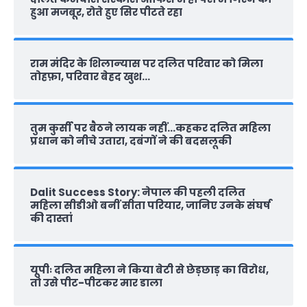
हुआ मजबूर, रोते हुए सिर पीटते रहा
राम मंदिर के शिलान्‍यास पर दलित परिवार को मिला
तोहफ़ा, परिवार बेहद खुश…
तुम कुर्सी पर बैठने लायक नहीं…कहकर दलित महिला
प्रधान को नीचे उतारा, दबंगों ने की बदसलूकी
Dalit Success Story: नेपाल की पहली दलित
महिला सीडीओ बनीं सीता परियार, जानिए उनके संघर्ष
की दास्‍तां
यूपीः दलित महिला ने किया बेटी से छेड़छाड़ का विरोध,
तो उसे पीट-पीटकर मार डाला