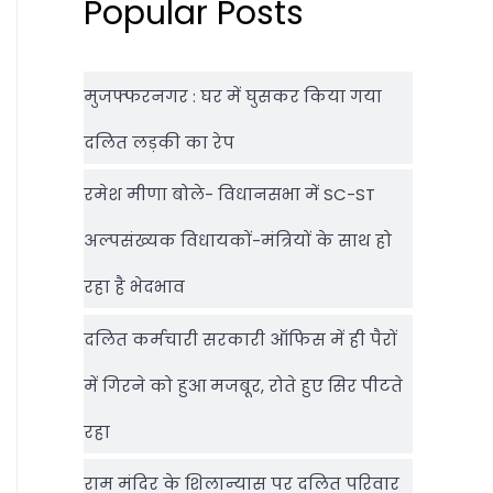
Popular Posts
मुजफ्फरनगर : घर में घुसकर किया गया
दलित लड़की का रेप
रमेश मीणा बोले- विधानसभा में SC-ST
अल्पसंख्यक विधायकों-मंत्रियों के साथ हो
रहा है भेदभाव
दलित कर्मचारी सरकारी ऑफ‍िस में ही पैरों
में गिरने को हुआ मजबूर, रोते हुए सिर पीटते
रहा
राम मंदिर के शिलान्‍यास पर दलित परिवार