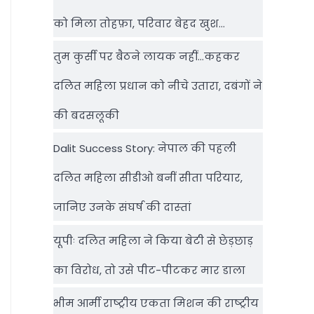
को मिला तोहफ़ा, परिवार बेहद खुश…
तुम कुर्सी पर बैठने लायक नहीं…कहकर
दलित महिला प्रधान को नीचे उतारा, दबंगों ने
की बदसलूकी
Dalit Success Story: नेपाल की पहली
दलित महिला सीडीओ बनीं सीता परियार,
जानिए उनके संघर्ष की दास्‍तां
यूपीः दलित महिला ने किया बेटी से छेड़छाड़
का विरोध, तो उसे पीट-पीटकर मार डाला
भीम आर्मी राष्‍ट्रीय एकता मिशन की राष्‍ट्रीय