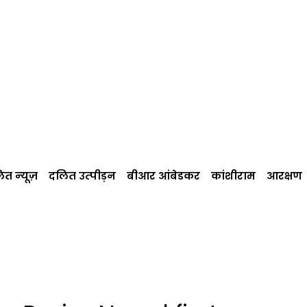
त न्‍यूज़
दलित उत्‍पीड़न
बीआर आंबेडकर
कांशीराम
आरक्षण