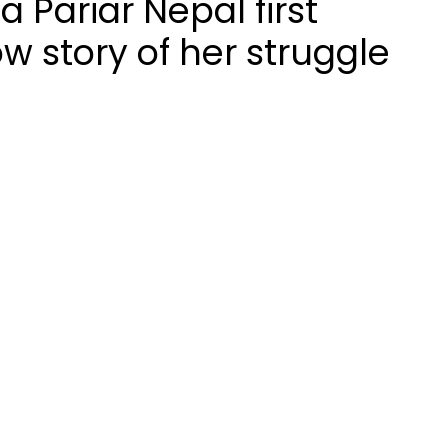
a Pariar Nepal first
 story of her struggle