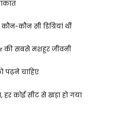
लाकात
कौन-कौन सी डिग्रियां थीं
ar की सबसे मशहूर जीवनी
 पढ़ने चाहिए
ा, हर कोई सीट से खड़ा हो गया