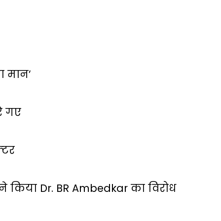
 का मान’
रे गए
्‍टर
ं ने किया Dr. BR Ambedkar का विरोध