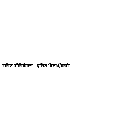
दलित पॉलिटिक्‍स
दलित विमर्श/ब्‍लॉग