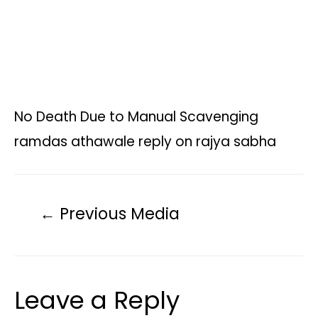
p
o
r
n
a
p
k
k
m
No Death Due to Manual Scavenging
ramdas athawale reply on rajya sabha
←
Previous Media
Leave a Reply