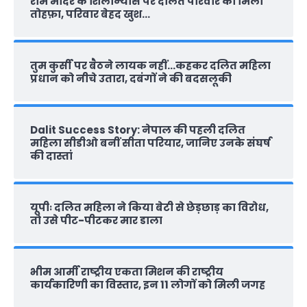
राम मंदिर के शिलान्‍यास पर दलित परिवार को मिला
तोहफ़ा, परिवार बेहद खुश…
तुम कुर्सी पर बैठने लायक नहीं…कहकर दलित महिला
प्रधान को नीचे उतारा, दबंगों ने की बदसलूकी
Dalit Success Story: नेपाल की पहली दलित
महिला सीडीओ बनीं सीता परियार, जानिए उनके संघर्ष
की दास्‍तां
यूपीः दलित महिला ने किया बेटी से छेड़छाड़ का विरोध,
तो उसे पीट-पीटकर मार डाला
भीम आर्मी राष्‍ट्रीय एकता मिशन की राष्‍ट्रीय
कार्यकारिणी का विस्तार, इन 11 लोगों को मिली जगह