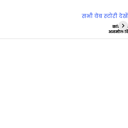
सभी वेब स्‍टोरी देखें
कांशीरा
अनमोल व