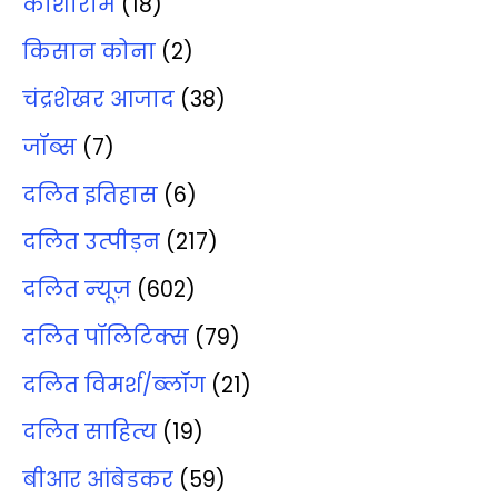
कांशीराम
(18)
किसान कोना
(2)
चंद्रशेखर आजाद
(38)
जॉब्‍स
(7)
दलित इतिहास
(6)
दलित उत्‍पीड़न
(217)
दलित न्‍यूज़
(602)
दलित पॉलिटिक्‍स
(79)
दलित विमर्श/ब्‍लॉग
(21)
दलित साहित्‍य
(19)
बीआर आंबेडकर
(59)