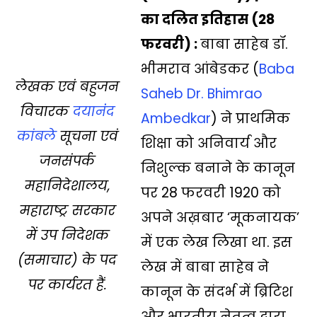
s
b
t
L
g
l
e
का दलित इतिहास (28
A
o
e
i
r
फरवरी) :
बाबा साहेब डॉ.
p
o
r
n
a
भीमराव आंबेडकर (
Baba
p
k
k
m
लेखक एवं बहुजन
Saheb Dr. Bhimrao
विचारक
दयानंंद
Ambedkar
) ने प्राथमिक
कांबले
सूचना एवं
शिक्षा को अनिवार्य और
जनसंपर्क
निशुल्क बनाने के कानून
महानिदेशालय,
पर 28 फरवरी 1920 को
महाराष्ट्र सरकार
अपने अख़बार ‘मूकनायक’
में उप निदेशक
में एक लेख लिखा था. इस
(समाचार) के पद
लेख में बाबा साहेब ने
पर कार्यरत हैं.
कानून के संदर्भ में ब्रिटिश
और भारतीय नेतृत्व द्वारा