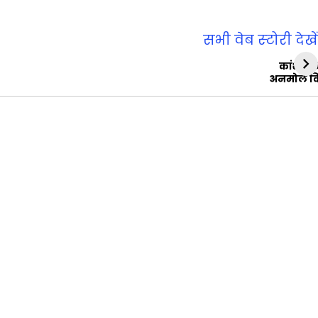
सभी वेब स्‍टोरी देखें
कांशीरा
अनमोल व