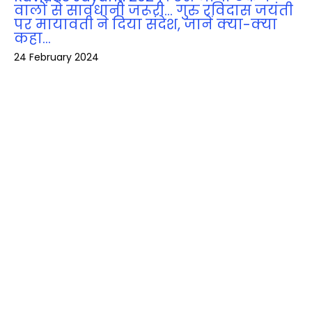
वालों से सावधानी जरूरी… गुरु रविदास जयंती
पर मायावती ने दिया संदेश, जानें क्‍या-क्‍या
कहा…
24 February 2024