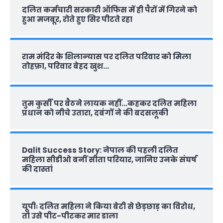
दलित कर्मचारी सरकारी ऑफ‍िस में ही पैरों में गिरने को
हुआ मजबूर, रोते हुए सिर पीटते रहा
राम मंदिर के शिलान्‍यास पर दलित परिवार को मिला
तोहफ़ा, परिवार बेहद खुश…
तुम कुर्सी पर बैठने लायक नहीं…कहकर दलित महिला
प्रधान को नीचे उतारा, दबंगों ने की बदसलूकी
Dalit Success Story: नेपाल की पहली दलित
महिला सीडीओ बनीं सीता परियार, जानिए उनके संघर्ष
की दास्‍तां
यूपीः दलित महिला ने किया बेटी से छेड़छाड़ का विरोध,
तो उसे पीट-पीटकर मार डाला