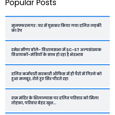
Popular Posts
मुजफ्फरनगर : घर में घुसकर किया गया दलित लड़की
का रेप
रमेश मीणा बोले- विधानसभा में SC-ST अल्पसंख्यक
विधायकों-मंत्रियों के साथ हो रहा है भेदभाव
दलित कर्मचारी सरकारी ऑफ‍िस में ही पैरों में गिरने को
हुआ मजबूर, रोते हुए सिर पीटते रहा
राम मंदिर के शिलान्‍यास पर दलित परिवार को मिला
तोहफ़ा, परिवार बेहद खुश…