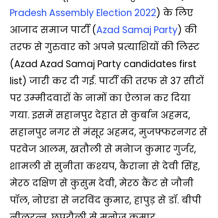
t
e
t
y
e
i
r
Pradesh Assembly Election 2022
) के लिए
s
b
t
L
g
l
e
आजाद समाज पार्टी (
Azad Samaj Party
) की
A
o
e
i
r
तरफ से गुरुवार को अपने प्रत्‍याशियों की लिस्‍ट
p
o
r
n
a
(Azad Azad Samaj Party candidates first
p
k
k
m
list) जारी कर दी गई. पार्टी की तरफ से 37 सीटों
पर उम्‍मीदवारों के नामों का ऐलान कर दिया
गया. इसमें सहानपुर देहात से कुर्बान अहमद,
सहानपुर नगर से मंसूर अहमद, मुजफ्फरनगर से
परवेज आलम, खतौली से मनेाज कुमार गुर्जर,
शामली से सुनीता कश्‍यप, कैराना से देवी सिंह,
मेरठ दक्षिण से कुसुम देवी, मेरठ कैंट से जौनी
पॉल, नोएडा से नरविंद कुमार, हापुड़ से डॉ. बीपी
नीलरत्‍न, छपरौली से मनोज कुमार,