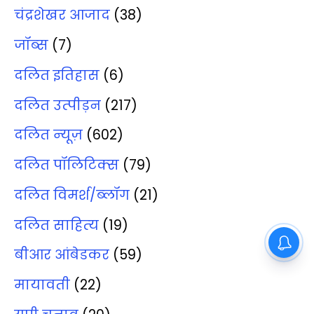
चंद्रशेखर आजाद
(38)
जॉब्‍स
(7)
दलित इतिहास
(6)
दलित उत्‍पीड़न
(217)
दलित न्‍यूज़
(602)
दलित पॉलिटिक्‍स
(79)
दलित विमर्श/ब्‍लॉग
(21)
दलित साहित्‍य
(19)
बीआर आंबेडकर
(59)
मायावती
(22)