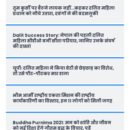
तुम कुर्सी पर बैठने लायक नहीं…कहकर दलित महिला
प्रधान को नीचे उतारा, दबंगों ने की बदसलूकी
Dalit Success Story: नेपाल की पहली दलित
महिला सीडीओ बनीं सीता परियार, जानिए उनके संघर्ष
की दास्‍तां
यूपीः दलित महिला ने किया बेटी से छेड़छाड़ का विरोध,
तो उसे पीट-पीटकर मार डाला
भीम आर्मी राष्‍ट्रीय एकता मिशन की राष्‍ट्रीय
कार्यकारिणी का विस्तार, इन 11 लोगों को मिली जगह
Buddha Purnima 2021: मन को शांति और जीवन
को नई दिशा देंगे गौतम बुद्ध के विचार, पढ़ें