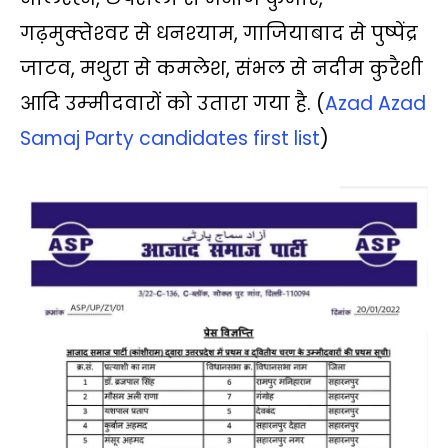
गढ़मुक्‍तेश्‍वर से धनश्‍याम, गाजियाबाद से पुष्‍पेंद्र
जाटव, मथुरा से कमलेश, संभल से नदीम कुरैशी
आदि उम्‍मीदवारों को उतारा गया है. (
Azad Azad
Samaj Party candidates first list
)