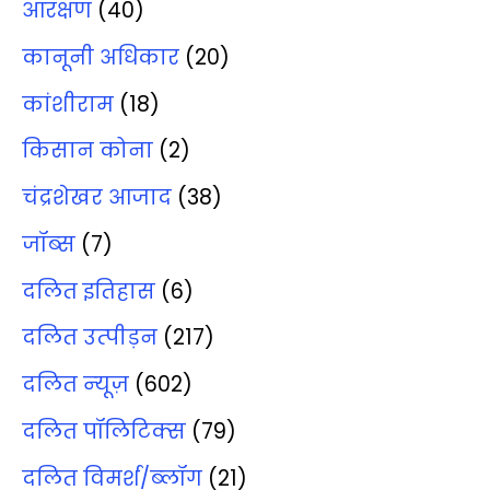
आरक्षण
(40)
कानूनी अधिकार
(20)
कांशीराम
(18)
किसान कोना
(2)
चंद्रशेखर आजाद
(38)
जॉब्‍स
(7)
दलित इतिहास
(6)
दलित उत्‍पीड़न
(217)
दलित न्‍यूज़
(602)
दलित पॉलिटिक्‍स
(79)
दलित विमर्श/ब्‍लॉग
(21)