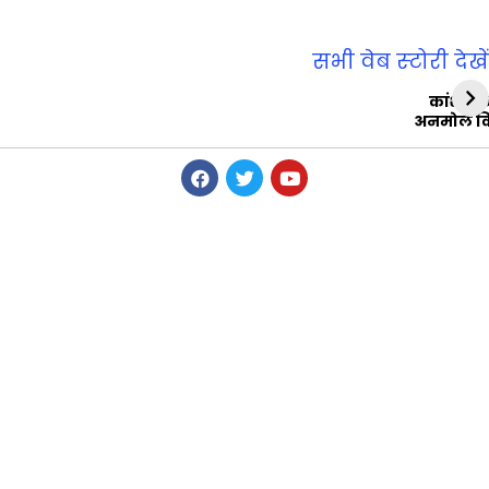
सभी वेब स्‍टोरी देखें
कांशीरा
अनमोल व