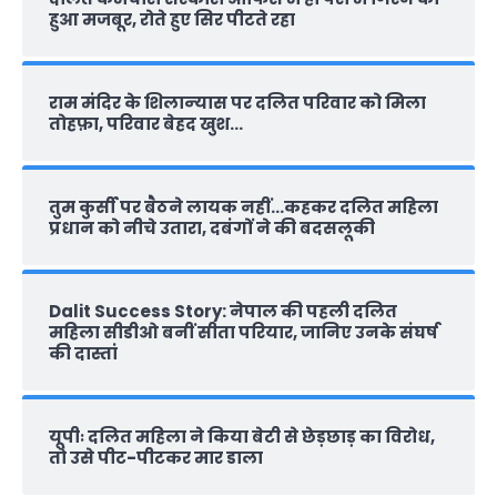
हुआ मजबूर, रोते हुए सिर पीटते रहा
राम मंदिर के शिलान्‍यास पर दलित परिवार को मिला
तोहफ़ा, परिवार बेहद खुश…
तुम कुर्सी पर बैठने लायक नहीं…कहकर दलित महिला
प्रधान को नीचे उतारा, दबंगों ने की बदसलूकी
Dalit Success Story: नेपाल की पहली दलित
महिला सीडीओ बनीं सीता परियार, जानिए उनके संघर्ष
की दास्‍तां
यूपीः दलित महिला ने किया बेटी से छेड़छाड़ का विरोध,
तो उसे पीट-पीटकर मार डाला