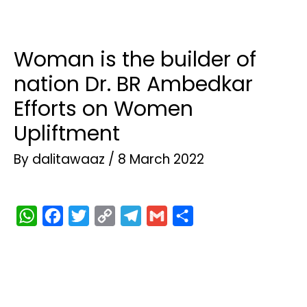
Woman is the builder of
nation Dr. BR Ambedkar
Efforts on Women
Upliftment
By
dalitawaaz
/
8 March 2022
W
F
T
C
T
G
S
h
a
w
o
e
m
h
a
c
i
p
l
a
a
t
e
t
y
e
i
r
s
b
t
L
g
l
e