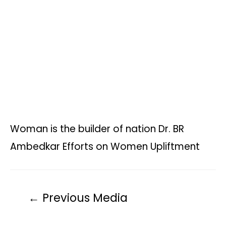
A
o
e
i
r
p
o
r
n
a
p
k
k
m
Woman is the builder of nation Dr. BR
Ambedkar Efforts on Women Upliftment
←
Previous Media