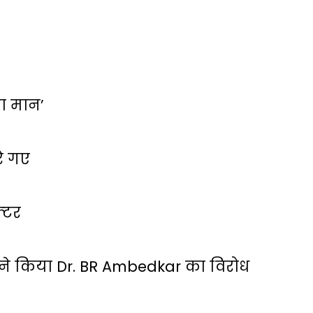
 का मान’
रे गए
्‍टर
ं ने किया Dr. BR Ambedkar का विरोध