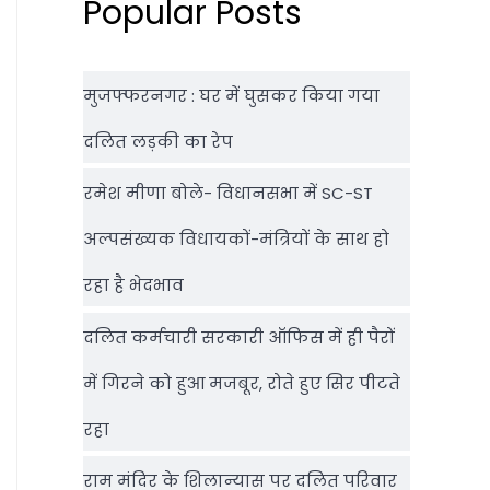
Popular Posts
मुजफ्फरनगर : घर में घुसकर किया गया
दलित लड़की का रेप
रमेश मीणा बोले- विधानसभा में SC-ST
अल्पसंख्यक विधायकों-मंत्रियों के साथ हो
रहा है भेदभाव
दलित कर्मचारी सरकारी ऑफ‍िस में ही पैरों
में गिरने को हुआ मजबूर, रोते हुए सिर पीटते
रहा
राम मंदिर के शिलान्‍यास पर दलित परिवार