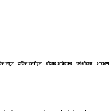
त न्‍यूज़
दलित उत्‍पीड़न
बीआर आंबेडकर
कांशीराम
आरक्षण