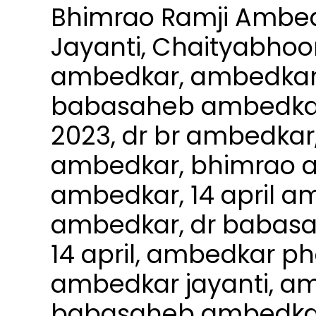
Bhimrao Ramji Ambe
Jayanti, Chaityabhoo
ambedkar, ambedkar j
babasaheb ambedkar,
2023, dr br ambedkar
ambedkar, bhimrao 
ambedkar, 14 april am
ambedkar, dr babasa
14 april, ambedkar p
ambedkar jayanti, a
babasaheb ambedkar 