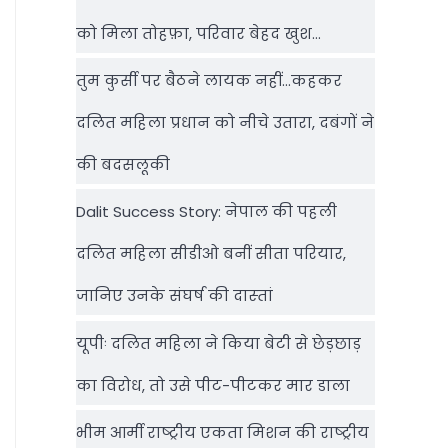
को मिला तोहफ़ा, परिवार बेहद खुश…
तुम कुर्सी पर बैठने लायक नहीं…कहकर
दलित महिला प्रधान को नीचे उतारा, दबंगों ने
की बदसलूकी
Dalit Success Story: नेपाल की पहली
दलित महिला सीडीओ बनीं सीता परियार,
जानिए उनके संघर्ष की दास्‍तां
यूपीः दलित महिला ने किया बेटी से छेड़छाड़
का विरोध, तो उसे पीट-पीटकर मार डाला
भीम आर्मी राष्‍ट्रीय एकता मिशन की राष्‍ट्रीय