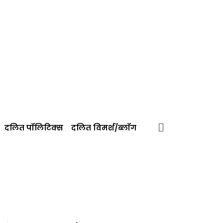
दलित पॉलिटिक्‍स
दलित विमर्श/ब्‍लॉग