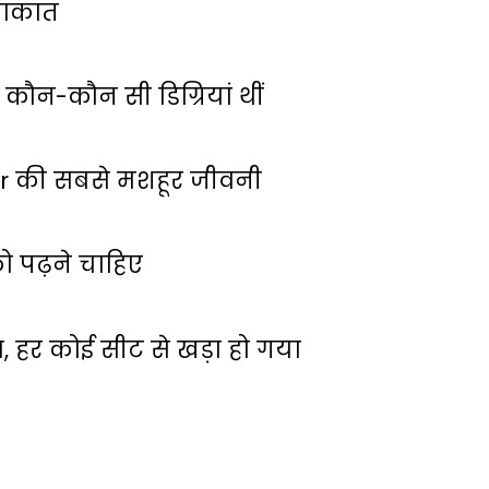
लाकात
कौन-कौन सी डिग्रियां थीं
ar की सबसे मशहूर जीवनी
 पढ़ने चाहिए
ा, हर कोई सीट से खड़ा हो गया