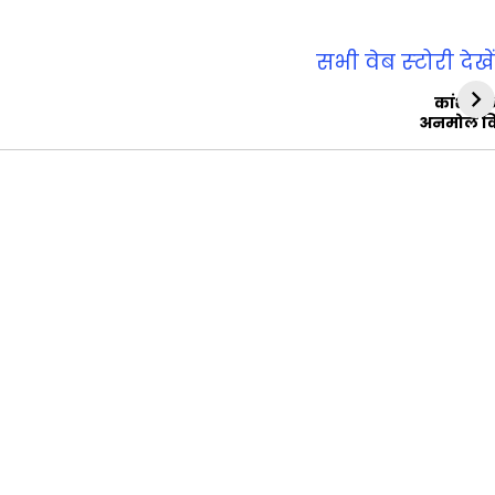
सभी वेब स्‍टोरी देखें
कांशीरा
अनमोल व