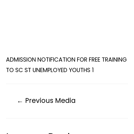
p
k
k
m
ADMISSION NOTIFICATION FOR FREE TRAINING
TO SC ST UNEMPLOYED YOUTHS 1
←
Previous Media