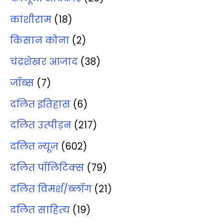
कांशीराम
(18)
किसान कोना
(2)
चंद्रशेखर आजाद
(38)
जॉब्‍स
(7)
दलित इतिहास
(6)
दलित उत्‍पीड़न
(217)
दलित न्‍यूज़
(602)
दलित पॉलिटिक्‍स
(79)
दलित विमर्श/ब्‍लॉग
(21)
दलित साहित्‍य
(19)