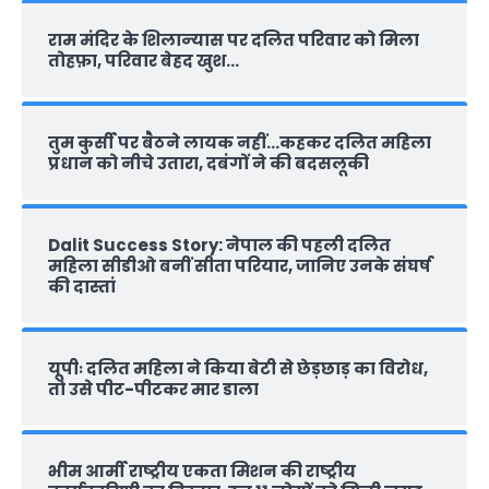
राम मंदिर के शिलान्‍यास पर दलित परिवार को मिला
तोहफ़ा, परिवार बेहद खुश…
तुम कुर्सी पर बैठने लायक नहीं…कहकर दलित महिला
प्रधान को नीचे उतारा, दबंगों ने की बदसलूकी
Dalit Success Story: नेपाल की पहली दलित
महिला सीडीओ बनीं सीता परियार, जानिए उनके संघर्ष
की दास्‍तां
यूपीः दलित महिला ने किया बेटी से छेड़छाड़ का विरोध,
तो उसे पीट-पीटकर मार डाला
भीम आर्मी राष्‍ट्रीय एकता मिशन की राष्‍ट्रीय