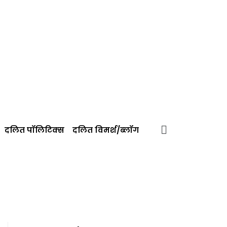
दलित पॉलिटिक्‍स
दलित विमर्श/ब्‍लॉग