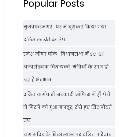
Popular Posts
मुजफ्फरनगर : घर में घुसकर किया गया
दलित लड़की का रेप
रमेश मीणा बोले- विधानसभा में SC-ST
अल्पसंख्यक विधायकों-मंत्रियों के साथ हो
रहा है भेदभाव
दलित कर्मचारी सरकारी ऑफ‍िस में ही पैरों
में गिरने को हुआ मजबूर, रोते हुए सिर पीटते
रहा
राम मंदिर के शिलान्‍यास पर दलित परिवार