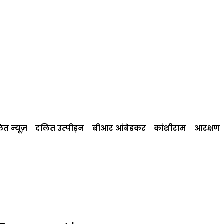
त न्‍यूज़
दलित उत्‍पीड़न
बीआर आंबेडकर
कांशीराम
आरक्षण