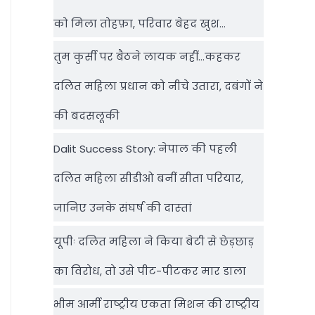
को मिला तोहफ़ा, परिवार बेहद खुश…
तुम कुर्सी पर बैठने लायक नहीं…कहकर
दलित महिला प्रधान को नीचे उतारा, दबंगों ने
की बदसलूकी
Dalit Success Story: नेपाल की पहली
दलित महिला सीडीओ बनीं सीता परियार,
जानिए उनके संघर्ष की दास्‍तां
यूपीः दलित महिला ने किया बेटी से छेड़छाड़
का विरोध, तो उसे पीट-पीटकर मार डाला
भीम आर्मी राष्‍ट्रीय एकता मिशन की राष्‍ट्रीय