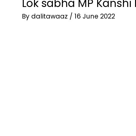
Lok sabha MP Kanshi
By
dalitawaaz
/
16 June 2022