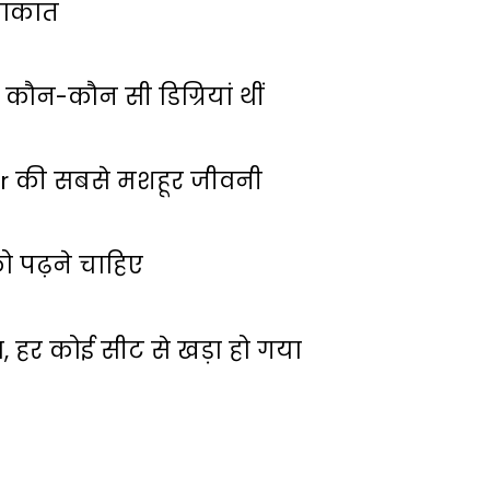
लाकात
कौन-कौन सी डिग्रियां थीं
ar की सबसे मशहूर जीवनी
 पढ़ने चाहिए
ा, हर कोई सीट से खड़ा हो गया