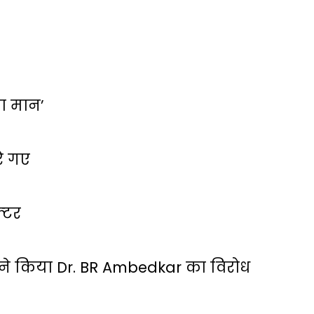
 का मान’
रे गए
्‍टर
ं ने किया Dr. BR Ambedkar का विरोध