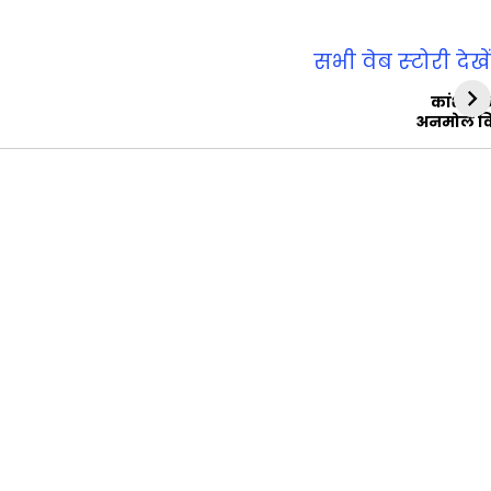
सभी वेब स्‍टोरी देखें
कांशीरा
अनमोल व