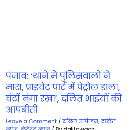
पंजाब: ‘थाने में पुलिसवालों ने
मारा, प्राइवेट पार्ट में पेट्रोल डाला,
घंटों नंगा रखा’, दलित भाईयों की
आपबीती
Leave a Comment
/
दलित उत्‍पीड़न
,
दलित
न्‍यूज़
,
लेटेस्‍ट न्‍यूज़
/ By
dalitawaaz