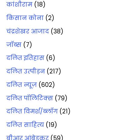
कांशीराम
(18)
किसान कोना
(2)
चंद्रशेखर आजाद
(38)
जॉब्‍स
(7)
दलित इतिहास
(6)
दलित उत्‍पीड़न
(217)
दलित न्‍यूज़
(602)
दलित पॉलिटिक्‍स
(79)
दलित विमर्श/ब्‍लॉग
(21)
दलित साहित्‍य
(19)
बीआर आंबेडकर
(59)