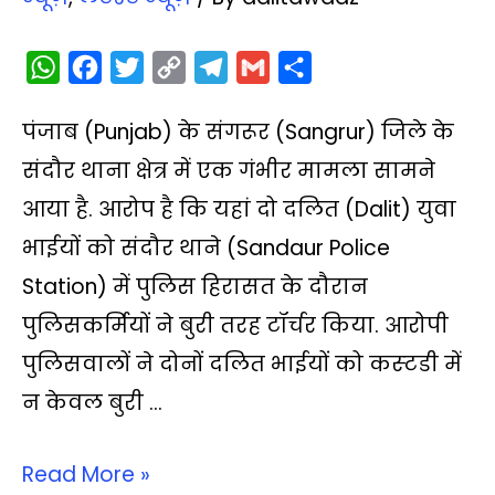
W
F
T
C
T
G
S
h
a
w
o
e
m
h
पंजाब (Punjab) के संगरूर (Sangrur) जिले के
a
c
i
p
l
a
a
t
e
t
y
e
i
r
संदौर थाना क्षेत्र में एक गंभीर मामला सामने
s
b
t
L
g
l
e
आया है. आरोप है कि यहां दो दलित (Dalit) युवा
A
o
e
i
r
भाईयों को संदौर थाने (Sandaur Police
p
o
r
n
a
Station) में पुलिस हिरासत के दौरान
p
k
k
m
पुलिसकर्मियों ने बुरी तरह टॉर्चर किया. आरोपी
पुलिसवालों ने दोनों दलित भाईयों को कस्‍टडी में
न केवल बुरी …
Read More »