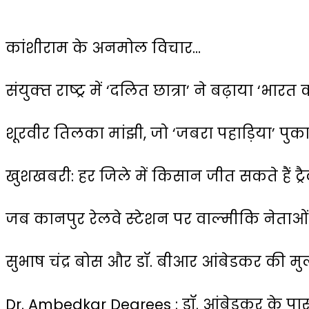
कांशीराम के अनमोल विचार…
संयुक्‍त राष्‍ट्र में ‘दलित छात्रा’ ने बढ़ाया ‘भार
शूरवीर तिलका मांझी, जो ‘जबरा पहाड़िया’ पुका
खुशखबरी: हर जिले में किसान जीत सकते हैं ट्रैक
जब कानपुर रेलवे स्‍टेशन पर वाल्‍मीकि नेता
सुभाष चंद्र बोस और डॉ. बीआर आंबेडकर की म
Dr. Ambedkar Degrees : डॉ. आंबेडकर के पास 