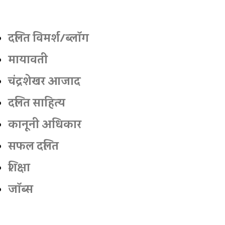
दलित विमर्श/ब्‍लॉग
मायावती
चंद्रशेखर आजाद
दलित साहित्‍य
कानूनी अधिकार
सफल दलित
शिक्षा
जॉब्‍स