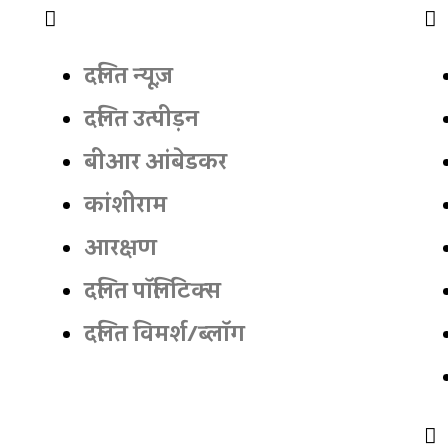
दलित न्‍यूज़
दलित उत्‍पीड़न
बीआर आंबेडकर
कांशीराम
आरक्षण
दलित पॉलिटिक्‍स
दलित विमर्श/ब्‍लॉग