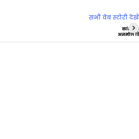
सभी वेब स्‍टोरी देखें
कांशीरा
अनमोल व