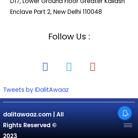
D17, Lower Ground Floor Greater Kailash
Enclave Part 2, New Delhi 110048
Follow Us :
Tweets by IDalitAwaaz
dalitawaaz.com | All
Rights Reserved ©
2023