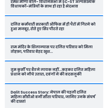
रमेश मीणा बोले- विधानसभा में SC-ST अल्पसंख्यक
विधायकों-मंत्रियों के साथ हो रहा है भेदभाव
दलित कर्मचारी सरकारी ऑफ‍िस में ही पैरों में गिरने को
हुआ मजबूर, रोते हुए सिर पीटते रहा
राम मंदिर के शिलान्‍यास पर दलित परिवार को मिला
तोहफ़ा, परिवार बेहद खुश…
तुम कुर्सी पर बैठने लायक नहीं…कहकर दलित महिला
प्रधान को नीचे उतारा, दबंगों ने की बदसलूकी
Dalit Success Story: नेपाल की पहली दलित
महिला सीडीओ बनीं सीता परियार, जानिए उनके संघर्ष
की दास्‍तां