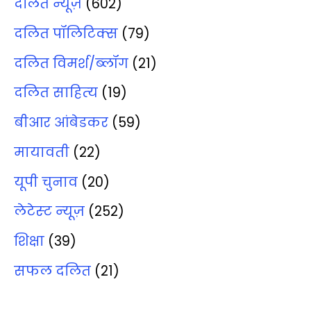
दलित न्‍यूज़
(602)
दलित पॉलिटिक्‍स
(79)
दलित विमर्श/ब्‍लॉग
(21)
दलित साहित्‍य
(19)
बीआर आंबेडकर
(59)
मायावती
(22)
यूपी चुनाव
(20)
लेटेस्‍ट न्‍यूज़
(252)
शिक्षा
(39)
सफल दलित
(21)