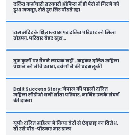
दलित कर्मचारी सरकारी ऑफ‍िस में ही पैरों में गिरने को
हुआ मजबूर, रोते हुए सिर पीटते रहा
राम मंदिर के शिलान्‍यास पर दलित परिवार को मिला
तोहफ़ा, परिवार बेहद खुश…
तुम कुर्सी पर बैठने लायक नहीं…कहकर दलित महिला
प्रधान को नीचे उतारा, दबंगों ने की बदसलूकी
Dalit Success Story: नेपाल की पहली दलित
महिला सीडीओ बनीं सीता परियार, जानिए उनके संघर्ष
की दास्‍तां
यूपीः दलित महिला ने किया बेटी से छेड़छाड़ का विरोध,
तो उसे पीट-पीटकर मार डाला