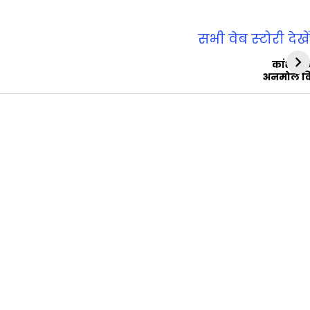
सभी वेब स्‍टोरी देखें
कांशीरा
अनमोल व