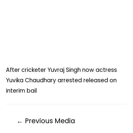
p
o
r
n
a
p
k
k
m
After cricketer Yuvraj Singh now actress
Yuvika Chaudhary arrested released on
interim bail
←
Previous Media