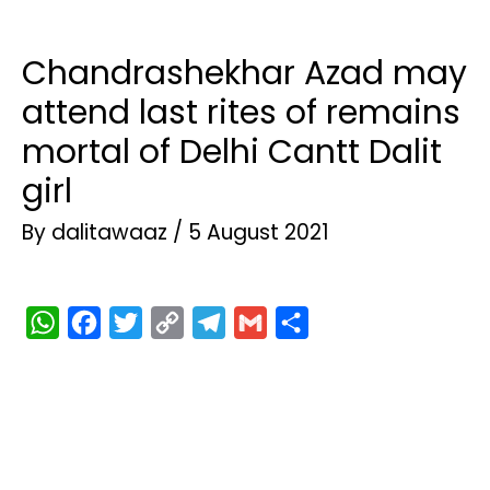
Chandrashekhar Azad may
attend last rites of remains
mortal of Delhi Cantt Dalit
girl
By
dalitawaaz
/
5 August 2021
W
F
T
C
T
G
S
h
a
w
o
e
m
h
a
c
i
p
l
a
a
t
e
t
y
e
i
r
s
b
t
L
g
l
e
A
o
e
i
r