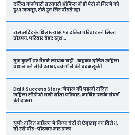
दलित कर्मचारी सरकारी ऑफ‍िस में ही पैरों में गिरने को
हुआ मजबूर, रोते हुए सिर पीटते रहा
राम मंदिर के शिलान्‍यास पर दलित परिवार को मिला
तोहफ़ा, परिवार बेहद खुश…
तुम कुर्सी पर बैठने लायक नहीं…कहकर दलित महिला
प्रधान को नीचे उतारा, दबंगों ने की बदसलूकी
Dalit Success Story: नेपाल की पहली दलित
महिला सीडीओ बनीं सीता परियार, जानिए उनके संघर्ष
की दास्‍तां
यूपीः दलित महिला ने किया बेटी से छेड़छाड़ का विरोध,
तो उसे पीट-पीटकर मार डाला