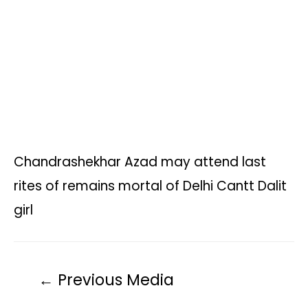
p
o
r
n
a
p
k
k
m
Chandrashekhar Azad may attend last
rites of remains mortal of Delhi Cantt Dalit
girl
←
Previous Media