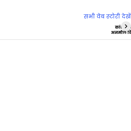
सभी वेब स्‍टोरी देखें
कांशीरा
अनमोल व