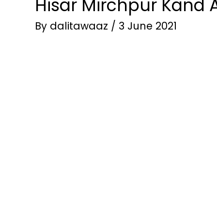
Hisar Mirchpur Kand 
By
dalitawaaz
/
3 June 2021