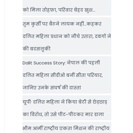
को मिला तोहफ़ा, परिवार बेहद खुश…
तुम कुर्सी पर बैठने लायक नहीं…कहकर
दलित महिला प्रधान को नीचे उतारा, दबंगों ने
की बदसलूकी
Dalit Success Story: नेपाल की पहली
दलित महिला सीडीओ बनीं सीता परियार,
जानिए उनके संघर्ष की दास्‍तां
यूपीः दलित महिला ने किया बेटी से छेड़छाड़
का विरोध, तो उसे पीट-पीटकर मार डाला
भीम आर्मी राष्‍ट्रीय एकता मिशन की राष्‍ट्रीय