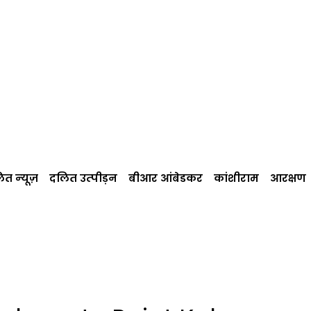
त न्‍यूज़
दलित उत्‍पीड़न
बीआर आंबेडकर
कांशीराम
आरक्षण