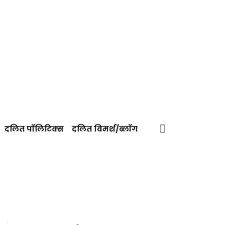
दलित पॉलिटिक्‍स
दलित विमर्श/ब्‍लॉग