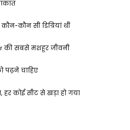
लाकात
कौन-कौन सी डिग्रियां थीं
ar की सबसे मशहूर जीवनी
 पढ़ने चाहिए
ा, हर कोई सीट से खड़ा हो गया