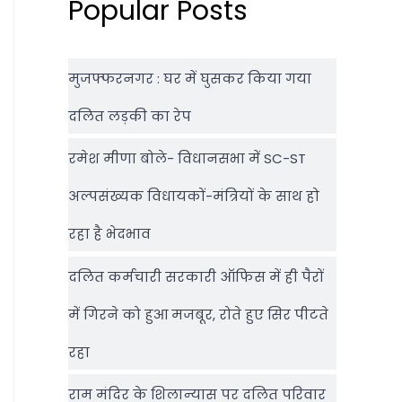
Popular Posts
मुजफ्फरनगर : घर में घुसकर किया गया
दलित लड़की का रेप
रमेश मीणा बोले- विधानसभा में SC-ST
अल्पसंख्यक विधायकों-मंत्रियों के साथ हो
रहा है भेदभाव
दलित कर्मचारी सरकारी ऑफ‍िस में ही पैरों
में गिरने को हुआ मजबूर, रोते हुए सिर पीटते
रहा
राम मंदिर के शिलान्‍यास पर दलित परिवार