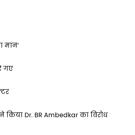
 का मान’
रे गए
्‍टर
ं ने किया Dr. BR Ambedkar का विरोध