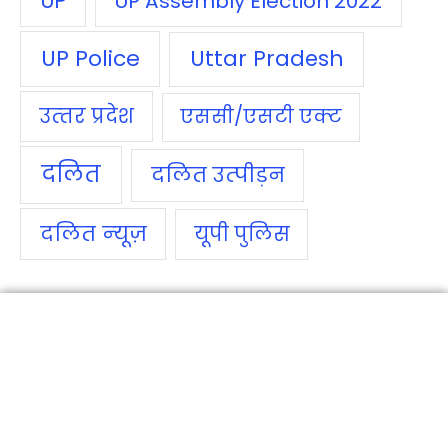
UP
UP Assembly Election 2022
UP Police
Uttar Pradesh
उत्‍तर प्रदेश
एससी/एसटी एक्‍ट
दलित
दलित उत्‍पीड़न
दलित न्‍यूज़
यूपी पुलिस