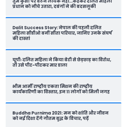
तुम कुर्सी पर बैठने लायक नहीं…कहकर दलित महिला
प्रधान को नीचे उतारा, दबंगों ने की बदसलूकी
Dalit Success Story: नेपाल की पहली दलित
महिला सीडीओ बनीं सीता परियार, जानिए उनके संघर्ष
की दास्‍तां
यूपीः दलित महिला ने किया बेटी से छेड़छाड़ का विरोध,
तो उसे पीट-पीटकर मार डाला
भीम आर्मी राष्‍ट्रीय एकता मिशन की राष्‍ट्रीय
कार्यकारिणी का विस्तार, इन 11 लोगों को मिली जगह
Buddha Purnima 2021: मन को शांति और जीवन
को नई दिशा देंगे गौतम बुद्ध के विचार, पढ़ें