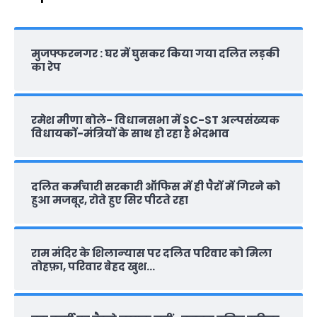
मुजफ्फरनगर : घर में घुसकर किया गया दलित लड़की
का रेप
रमेश मीणा बोले- विधानसभा में SC-ST अल्पसंख्यक
विधायकों-मंत्रियों के साथ हो रहा है भेदभाव
दलित कर्मचारी सरकारी ऑफ‍िस में ही पैरों में गिरने को
हुआ मजबूर, रोते हुए सिर पीटते रहा
राम मंदिर के शिलान्‍यास पर दलित परिवार को मिला
तोहफ़ा, परिवार बेहद खुश…