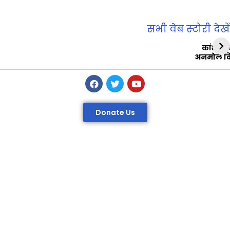
सभी वेब स्‍टोरी देखें
कांशीरा
अनमोल व
Donate Us