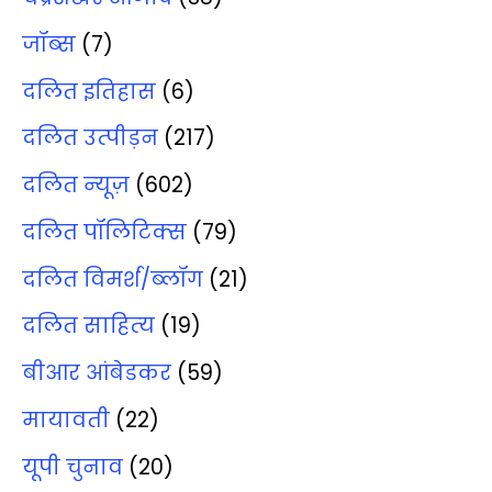
जॉब्‍स
(7)
दलित इतिहास
(6)
दलित उत्‍पीड़न
(217)
दलित न्‍यूज़
(602)
दलित पॉलिटिक्‍स
(79)
दलित विमर्श/ब्‍लॉग
(21)
दलित साहित्‍य
(19)
बीआर आंबेडकर
(59)
मायावती
(22)
यूपी चुनाव
(20)