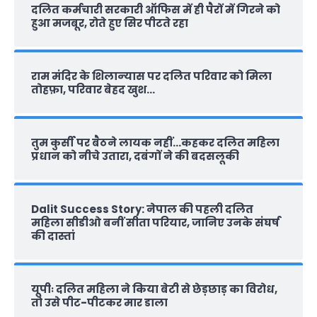
दलित कर्मचारी सरकारी ऑफ‍िस में ही पैरों में गिरने को
हुआ मजबूर, रोते हुए सिर पीटते रहा
राम मंदिर के शिलान्‍यास पर दलित परिवार को मिला
तोहफ़ा, परिवार बेहद खुश…
तुम कुर्सी पर बैठने लायक नहीं…कहकर दलित महिला
प्रधान को नीचे उतारा, दबंगों ने की बदसलूकी
Dalit Success Story: नेपाल की पहली दलित
महिला सीडीओ बनीं सीता परियार, जानिए उनके संघर्ष
की दास्‍तां
यूपीः दलित महिला ने किया बेटी से छेड़छाड़ का विरोध,
तो उसे पीट-पीटकर मार डाला