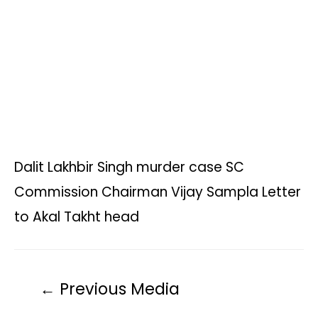
p
o
r
n
a
p
k
k
m
Dalit Lakhbir Singh murder case SC
Commission Chairman Vijay Sampla Letter
to Akal Takht head
←
Previous Media