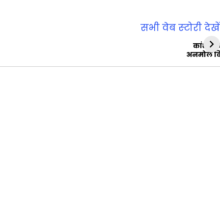
सभी वेब स्‍टोरी देखें
कांशीरा
अनमोल व