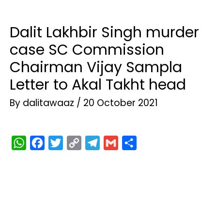
Dalit Lakhbir Singh murder
case SC Commission
Chairman Vijay Sampla
Letter to Akal Takht head
By
dalitawaaz
/
20 October 2021
W
F
T
C
T
G
S
h
a
w
o
e
m
h
a
c
i
p
l
a
a
t
e
t
y
e
i
r
s
b
t
L
g
l
e
A
o
e
i
r