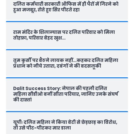
दलित कर्मचारी सरकारी ऑफ‍िस में ही पैरों में गिरने को
हुआ मजबूर, रोते हुए सिर पीटते रहा
राम मंदिर के शिलान्‍यास पर दलित परिवार को मिला
तोहफ़ा, परिवार बेहद खुश…
तुम कुर्सी पर बैठने लायक नहीं…कहकर दलित महिला
प्रधान को नीचे उतारा, दबंगों ने की बदसलूकी
Dalit Success Story: नेपाल की पहली दलित
महिला सीडीओ बनीं सीता परियार, जानिए उनके संघर्ष
की दास्‍तां
यूपीः दलित महिला ने किया बेटी से छेड़छाड़ का विरोध,
तो उसे पीट-पीटकर मार डाला