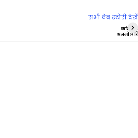
सभी वेब स्‍टोरी देखें
कांशीरा
अनमोल व