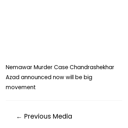
p
o
r
n
a
p
k
k
m
Nemawar Murder Case Chandrashekhar
Azad announced now will be big
movement
←
Previous Media