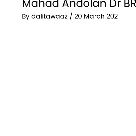
Mahad Andolan Dr B
By
dalitawaaz
/
20 March 2021