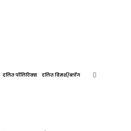
दलित पॉलिटिक्‍स
दलित विमर्श/ब्‍लॉग