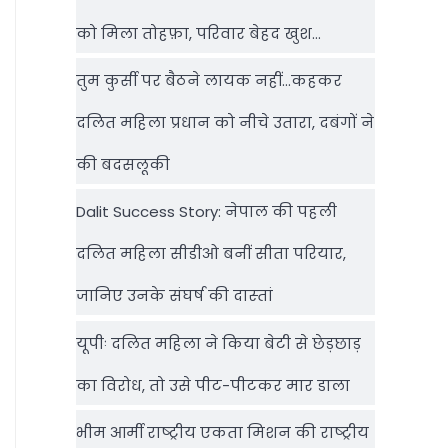
को मिला तोहफ़ा, परिवार बेहद खुश…
तुम कुर्सी पर बैठने लायक नहीं…कहकर
दलित महिला प्रधान को नीचे उतारा, दबंगों ने
की बदसलूकी
Dalit Success Story: नेपाल की पहली
दलित महिला सीडीओ बनीं सीता परियार,
जानिए उनके संघर्ष की दास्‍तां
यूपीः दलित महिला ने किया बेटी से छेड़छाड़
का विरोध, तो उसे पीट-पीटकर मार डाला
भीम आर्मी राष्‍ट्रीय एकता मिशन की राष्‍ट्रीय