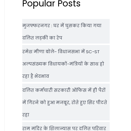
Popular Posts
मुजफ्फरनगर : घर में घुसकर किया गया
दलित लड़की का रेप
रमेश मीणा बोले- विधानसभा में SC-ST
अल्पसंख्यक विधायकों-मंत्रियों के साथ हो
रहा है भेदभाव
दलित कर्मचारी सरकारी ऑफ‍िस में ही पैरों
में गिरने को हुआ मजबूर, रोते हुए सिर पीटते
रहा
राम मंदिर के शिलान्‍यास पर दलित परिवार