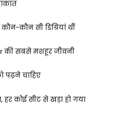
लाकात
कौन-कौन सी डिग्रियां थीं
ar की सबसे मशहूर जीवनी
 पढ़ने चाहिए
ा, हर कोई सीट से खड़ा हो गया