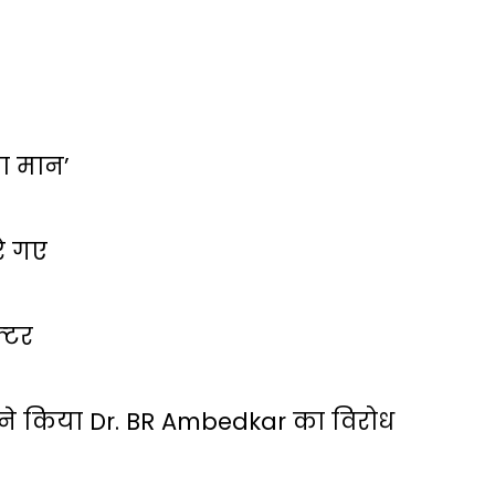
 का मान’
रे गए
्‍टर
ं ने किया Dr. BR Ambedkar का विरोध