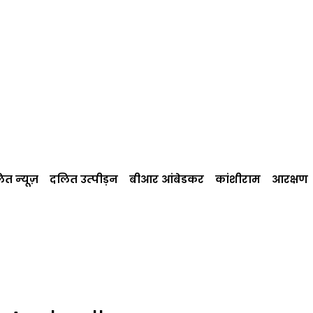
त न्‍यूज़
दलित उत्‍पीड़न
बीआर आंबेडकर
कांशीराम
आरक्षण