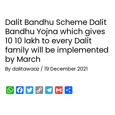
Dalit Bandhu Scheme Dalit
Bandhu Yojna which gives
10 10 lakh to every Dalit
family will be implemented
by March
By
dalitawaaz
/
19 December 2021
W
F
T
C
T
G
S
h
a
w
o
e
m
h
a
c
i
p
l
a
a
t
e
t
y
e
i
r