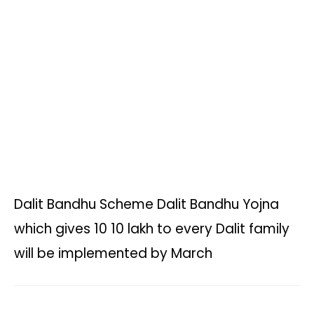
s
b
t
L
g
l
e
A
o
e
i
r
p
o
r
n
a
p
k
k
m
Dalit Bandhu Scheme Dalit Bandhu Yojna
which gives 10 10 lakh to every Dalit family
will be implemented by March