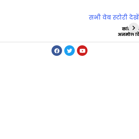
सभी वेब स्‍टोरी देखें
कांशीरा
अनमोल व