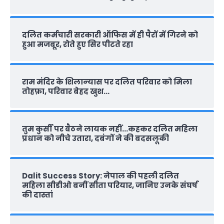
दलित कर्मचारी सरकारी ऑफ‍िस में ही पैरों में गिरने को
हुआ मजबूर, रोते हुए सिर पीटते रहा
राम मंदिर के शिलान्‍यास पर दलित परिवार को मिला
तोहफ़ा, परिवार बेहद खुश…
तुम कुर्सी पर बैठने लायक नहीं…कहकर दलित महिला
प्रधान को नीचे उतारा, दबंगों ने की बदसलूकी
Dalit Success Story: नेपाल की पहली दलित
महिला सीडीओ बनीं सीता परियार, जानिए उनके संघर्ष
की दास्‍तां