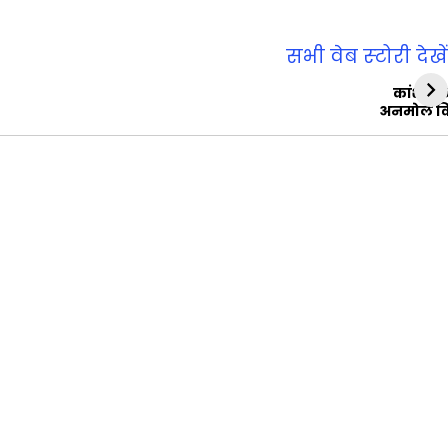
सभी वेब स्‍टोरी देखें
कांशीरा
अनमोल व