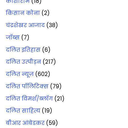
कांशीराम
(18)
किसान कोना
(2)
चंद्रशेखर आजाद
(38)
जॉब्‍स
(7)
दलित इतिहास
(6)
दलित उत्‍पीड़न
(217)
दलित न्‍यूज़
(602)
दलित पॉलिटिक्‍स
(79)
दलित विमर्श/ब्‍लॉग
(21)
दलित साहित्‍य
(19)
बीआर आंबेडकर
(59)