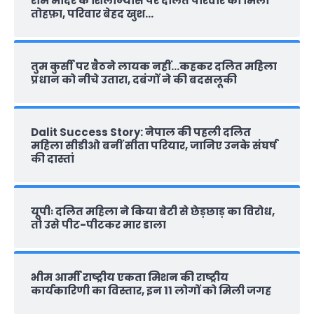
राम मंदिर के शिलान्‍यास पर दलित परिवार को मिला
तोहफ़ा, परिवार बेहद खुश…
तुम कुर्सी पर बैठने लायक नहीं…कहकर दलित महिला
प्रधान को नीचे उतारा, दबंगों ने की बदसलूकी
Dalit Success Story: नेपाल की पहली दलित
महिला सीडीओ बनीं सीता परियार, जानिए उनके संघर्ष
की दास्‍तां
यूपीः दलित महिला ने किया बेटी से छेड़छाड़ का विरोध,
तो उसे पीट-पीटकर मार डाला
भीम आर्मी राष्‍ट्रीय एकता मिशन की राष्‍ट्रीय
कार्यकारिणी का विस्तार, इन 11 लोगों को मिली जगह