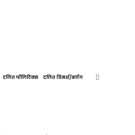
दलित पॉलिटिक्‍स
दलित विमर्श/ब्‍लॉग