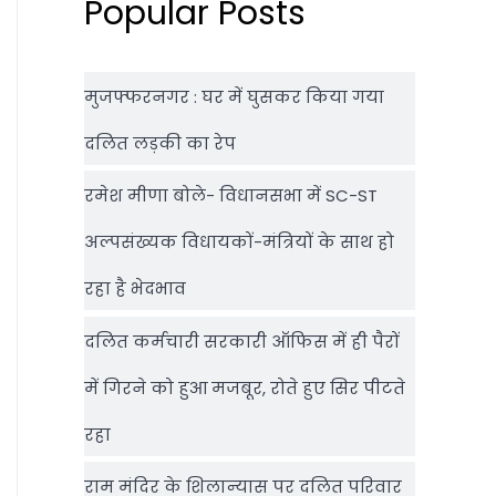
Popular Posts
मुजफ्फरनगर : घर में घुसकर किया गया
दलित लड़की का रेप
रमेश मीणा बोले- विधानसभा में SC-ST
अल्पसंख्यक विधायकों-मंत्रियों के साथ हो
रहा है भेदभाव
दलित कर्मचारी सरकारी ऑफ‍िस में ही पैरों
में गिरने को हुआ मजबूर, रोते हुए सिर पीटते
रहा
राम मंदिर के शिलान्‍यास पर दलित परिवार