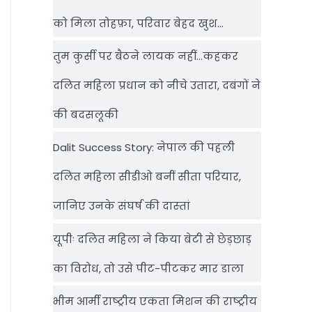
को मिला तोहफ़ा, परिवार बेहद खुश…
तुम कुर्सी पर बैठने लायक नहीं…कहकर
दलित महिला प्रधान को नीचे उतारा, दबंगों ने
की बदसलूकी
Dalit Success Story: नेपाल की पहली
दलित महिला सीडीओ बनीं सीता परियार,
जानिए उनके संघर्ष की दास्‍तां
यूपीः दलित महिला ने किया बेटी से छेड़छाड़
का विरोध, तो उसे पीट-पीटकर मार डाला
भीम आर्मी राष्‍ट्रीय एकता मिशन की राष्‍ट्रीय