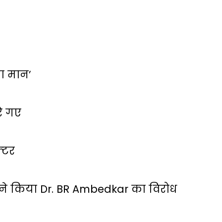
 का मान’
रे गए
्‍टर
ं ने किया Dr. BR Ambedkar का विरोध