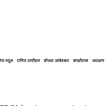
त न्‍यूज़
दलित उत्‍पीड़न
बीआर आंबेडकर
कांशीराम
आरक्षण