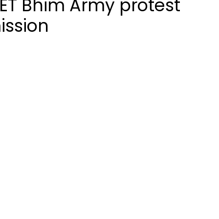
EET Bhim Army protest
ission