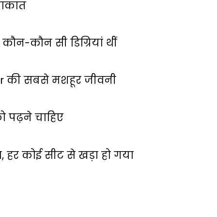
लाकात
कौन-कौन सी डिग्रियां थीं
ar की सबसे मशहूर जीवनी
 पढ़ने चाहिए
ा, हर कोई सीट से खड़ा हो गया