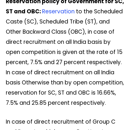
Reservation policy of Government for SC,
a
c
i
p
l
a
a
t
e
t
y
e
i
r
ST and OBC:
Reservation
to the Scheduled
s
b
t
L
g
l
e
Caste (SC), Scheduled Tribe (ST), and
A
o
e
i
r
Other Backward Class (OBC), in case of
p
o
r
n
a
direct recruitment on all India basis by
p
k
k
m
open competition is given at the rate of 15
percent, 7.5% and 27 percent respectively.
In case of direct recruitment on all India
basis Otherwise than by open competition,
reservation for SC, ST and OBC is 16.66%,
7.5% and 25.85 percent respectively.
In case of direct recruitment of Group C