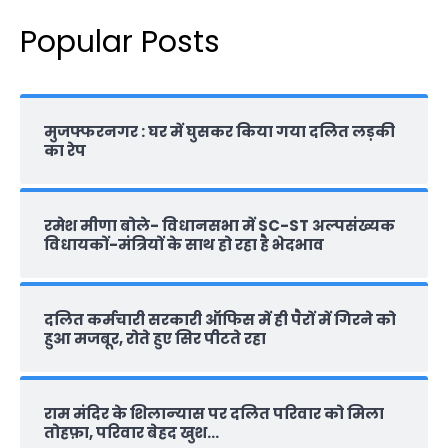
Popular Posts
मुजफ्फरनगर : घर में घुसकर किया गया दलित लड़की
का रेप
रमेश मीणा बोले- विधानसभा में SC-ST अल्पसंख्यक
विधायकों-मंत्रियों के साथ हो रहा है भेदभाव
दलित कर्मचारी सरकारी ऑफ‍िस में ही पैरों में गिरने को
हुआ मजबूर, रोते हुए सिर पीटते रहा
राम मंदिर के शिलान्‍यास पर दलित परिवार को मिला
तोहफ़ा, परिवार बेहद खुश…