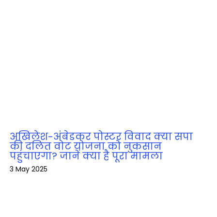
अखिलेश-अंबेडकर पोस्टर विवाद क्या सपा
की दलित वोट योजना को नुकसान
पहुंचाएगा? जानें क्या है पूरा मामला
3 May 2025