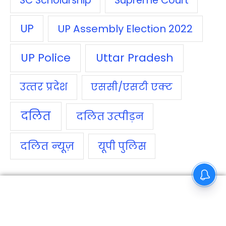
Supreme Court
UP
UP Assembly Election 2022
UP Police
Uttar Pradesh
उत्‍तर प्रदेश
एससी/एसटी एक्‍ट
दलित
दलित उत्‍पीड़न
दलित न्‍यूज़
यूपी पुलिस