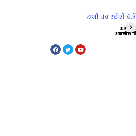
सभी वेब स्‍टोरी देखें
कांशीरा
अनमोल व