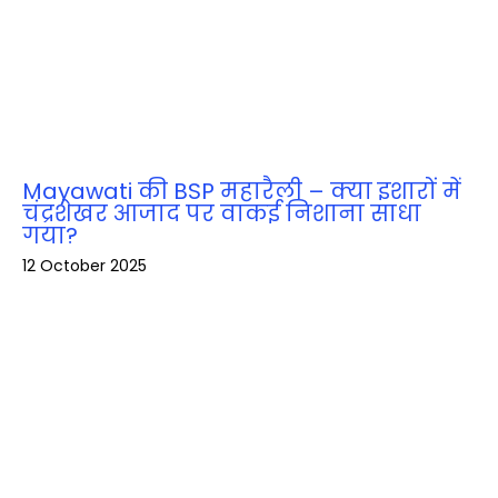
Mayawati की BSP महारैली – क्या इशारों में
चंद्रशेखर आजाद पर वाकई निशाना साधा
गया?
12 October 2025