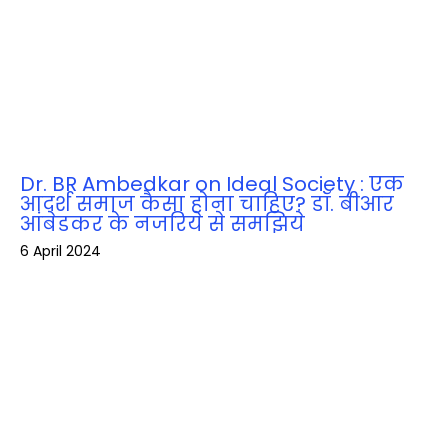
Dr. BR Ambedkar on Ideal Society : एक
आदर्श समाज कैसा होना चाहिए? डॉ. बीआर
आंबेडकर के नजरिये से समझिये
6 April 2024