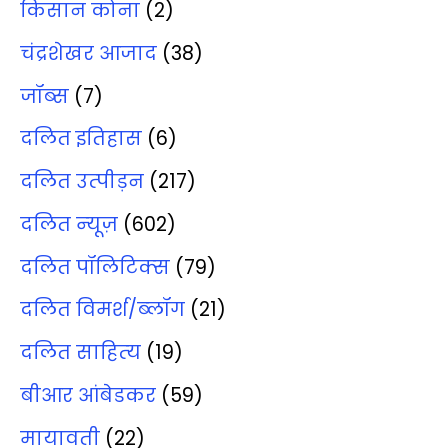
किसान कोना
(2)
चंद्रशेखर आजाद
(38)
जॉब्‍स
(7)
दलित इतिहास
(6)
दलित उत्‍पीड़न
(217)
दलित न्‍यूज़
(602)
दलित पॉलिटिक्‍स
(79)
दलित विमर्श/ब्‍लॉग
(21)
दलित साहित्‍य
(19)
बीआर आंबेडकर
(59)
मायावती
(22)