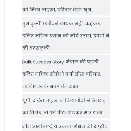
को मिला तोहफ़ा, परिवार बेहद खुश…
तुम कुर्सी पर बैठने लायक नहीं…कहकर
दलित महिला प्रधान को नीचे उतारा, दबंगों ने
की बदसलूकी
Dalit Success Story: नेपाल की पहली
दलित महिला सीडीओ बनीं सीता परियार,
जानिए उनके संघर्ष की दास्‍तां
यूपीः दलित महिला ने किया बेटी से छेड़छाड़
का विरोध, तो उसे पीट-पीटकर मार डाला
भीम आर्मी राष्‍ट्रीय एकता मिशन की राष्‍ट्रीय