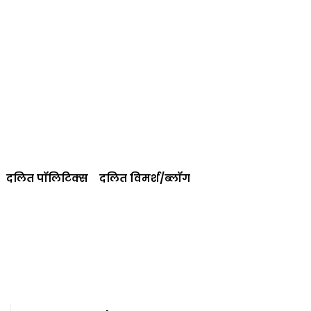
दलित पॉलिटिक्‍स
दलित विमर्श/ब्‍लॉग