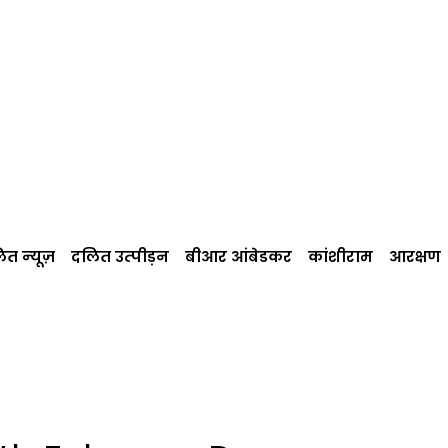
त न्‍यूज़
दलित उत्‍पीड़न
बीआर आंबेडकर
कांशीराम
आरक्षण