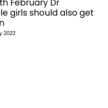
8th February Dr
e girls should also get
n
y 2022