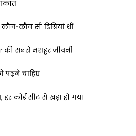
लाकात
कौन-कौन सी डिग्रियां थीं
ar की सबसे मशहूर जीवनी
 पढ़ने चाहिए
ा, हर कोई सीट से खड़ा हो गया