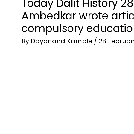
Today Dalit History 2
Ambedkar wrote articl
compulsory educatio
By
Dayanand Kamble
/
28 Februar