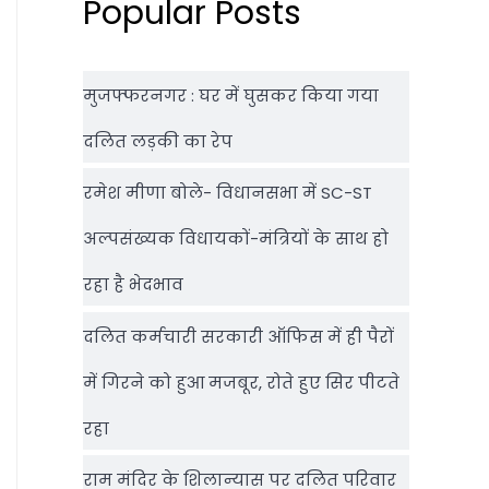
Popular Posts
मुजफ्फरनगर : घर में घुसकर किया गया
दलित लड़की का रेप
रमेश मीणा बोले- विधानसभा में SC-ST
अल्पसंख्यक विधायकों-मंत्रियों के साथ हो
रहा है भेदभाव
दलित कर्मचारी सरकारी ऑफ‍िस में ही पैरों
में गिरने को हुआ मजबूर, रोते हुए सिर पीटते
रहा
राम मंदिर के शिलान्‍यास पर दलित परिवार