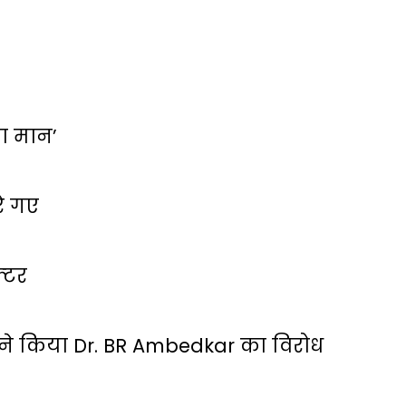
 का मान’
रे गए
्‍टर
ं ने किया Dr. BR Ambedkar का विरोध